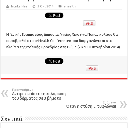
Iatrika Nea
3 Οκτ 2014
ehealth
Η Γενικής Γραμματέως Δημόσιας Υγείας Χριστίνα Παπανικολάου θα
παραβρεθεί στο «eHealth Conference» που διοργανώνεται στα
πλαίσια της Ιταλικής Προεδρίας στη Ρώμη (7 και 8 Οκτωβρίου 2014).
Προηγούμενο
Αντιμετωπίστε τη χαλάρωση
του δέρματος σε 3 βήματα
Επόμενο
Όταν η στύση… τυφλώνει!
Σχετικά