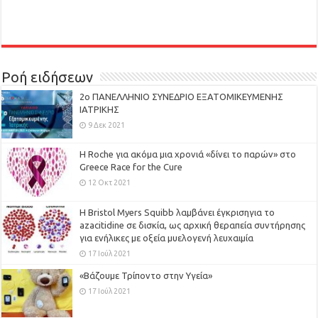
Ροή ειδήσεων
2ο ΠΑΝΕΛΛΗΝΙΟ ΣΥΝΕΔΡΙΟ ΕΞΑΤΟΜΙΚΕΥΜΕΝΗΣ
ΙΑΤΡΙΚΗΣ
9 Δεκ 2021
H Roche για ακόμα μια χρονιά «δίνει το παρών» στο
Greece Race for the Cure
12 Οκτ 2021
Η Bristol Myers Squibb λαμβάνει έγκρισηγια το
azacitidine σε δισκία, ως αρχική θεραπεία συντήρησης
για ενήλικες με οξεία μυελογενή λευχαιμία
17 Ιούλ 2021
«Βάζουμε Τρίποντο στην Υγεία»
17 Ιούλ 2021