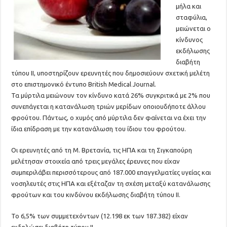
μήλα και
σταφύλια,
μειώνεται ο
κίνδυνος
εκδήλωσης
διαβήτη
τύπου ΙΙ, υποστηρίζουν ερευνητές που δημοσιεύουν σχετική μελέτη
στο επιστημονικό έντυπο British Medical Journal.
Τα μύρτιλα μειώνουν τον κίνδυνο κατά 26% συγκριτικά με 2% που
συνεπάγεται η κατανάλωση τριών μερίδων οποιουδήποτε άλλου
φρούτου. Πάντως, ο χυμός από μύρτιλα δεν φαίνεται να έχει την
ίδια επίδραση με την κατανάλωση του ίδιου του φρούτου.
Οι ερευνητές από τη Μ. Βρετανία, τις ΗΠΑ και τη Σιγκαπούρη
μελέτησαν στοιχεία από τρεις μεγάλες έρευνες που είχαν
συμπεριλάβει περισσότερους από 187.000 επαγγελματίες υγείας και
νοσηλευτές στις ΗΠΑ και εξέταζαν τη σχέση μεταξύ κατανάλωσης
φρούτων και του κινδύνου εκδήλωσης διαβήτη τύπου ΙΙ.
Το 6,5% των συμμετεχόντων (12.198 εκ των 187.382) είχαν