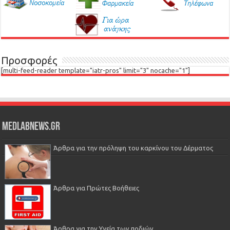
Προσφορές
[multi-feed-reader template="iatr-pros" limit="3" nocache="1"]
Medlabnews.gr
Άρθρα για την πρόληψη του καρκίνου του Δέρματος
Άρθρα για Πρώτες Βοήθειες
Άρθρα για την Υγεία των ποδιών