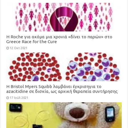
H Roche για ακόμα μια χρονιά «δίνει το παρών» στο
Greece Race for the Cure
12 Οκτ 2021
Η Bristol Myers Squibb λαμβάνει έγκρισηγια το
azacitidine σε δισκία, ως αρχική θεραπεία συντήρησης
για ενήλικες με οξεία μυελογενή λευχαιμία
17 Ιούλ 2021