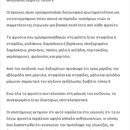
εκδηλώσει διαβήτη τύπου ΙΙ.
Οι έρευνες είχαν χρησιμοποιήσει διατροφικά ερωτηματολόγια για
να καταγράψουν πόσο συχνά σε περίοδο τεσσάρων ετών οι
συμμετέχοντες έτρωγαν μια βασική ποσότητα από κάθε φρούτο.
Τα φρούτα που χρησιμοποιήθηκαν στη μελέτη ήταν σταφύλια ή
σταφίδες, ροδάκινα, δαμάσκηνα ή βερίκοκα, αποξηραμένα
δαμάσκηνα, μπανάνες, πεπόνι, μήλα ή αχλάδια, πορτοκάλια,
γκρέιπφρουτ, φράουλες και μύρτιλα.
Από την ανάλυση των δεδομένων προέκυψε ότι τρεις μερίδες την
εβδομάδα από μύρτιλα, σταφύλια και σταφίδες, μήλα και αχλάδια
μείωναν σημαντικά τον κίνδυνο εκδήλωσης διαβήτη τύπου ΙΙ.
Ενώ όλα τα φρούτα συντελούσαν στη μείωση του κινδύνου, τα
συγκεκριμένα ήταν ιδιαιτέρως αποτελεσματικά.
Οι επιστήμονες εκτιμούν ότι αυτό οφείλεται στο γεγονός ότι τα εν
λόγω φρούτα περιέχουν υψηλά επίπεδα ανθοκυανίνων, οι οποίες
έχει διαπιστωθεί ότι ενισχύουν την πρόσληψη της γλυκόζης, σε