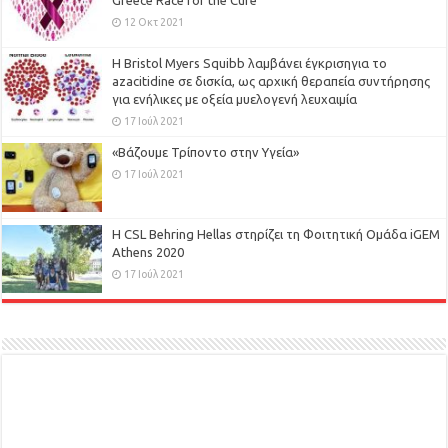
Greece Race for the Cure
12 Οκτ 2021
Η Bristol Myers Squibb λαμβάνει έγκρισηγια το
azacitidine σε δισκία, ως αρχική θεραπεία συντήρησης
για ενήλικες με οξεία μυελογενή λευχαιμία
17 Ιούλ 2021
«Βάζουμε Τρίποντο στην Υγεία»
17 Ιούλ 2021
H CSL Behring Hellas στηρίζει τη Φοιτητική Ομάδα iGEM
Athens 2020
17 Ιούλ 2021