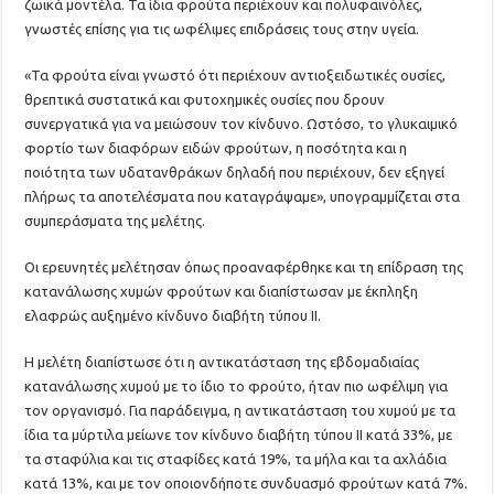
ζωικά μοντέλα. Τα ίδια φρούτα περιέχουν και πολυφαινόλες,
γνωστές επίσης για τις ωφέλιμες επιδράσεις τους στην υγεία.
«Τα φρούτα είναι γνωστό ότι περιέχουν αντιοξειδωτικές ουσίες,
θρεπτικά συστατικά και φυτοχημικές ουσίες που δρουν
συνεργατικά για να μειώσουν τον κίνδυνο. Ωστόσο, το γλυκαιμικό
φορτίο των διαφόρων ειδών φρούτων, η ποσότητα και η
ποιότητα των υδατανθράκων δηλαδή που περιέχουν, δεν εξηγεί
πλήρως τα αποτελέσματα που καταγράψαμε», υπογραμμίζεται στα
συμπεράσματα της μελέτης.
Οι ερευνητές μελέτησαν όπως προαναφέρθηκε και τη επίδραση της
κατανάλωσης χυμών φρούτων και διαπίστωσαν με έκπληξη
ελαφρώς αυξημένο κίνδυνο διαβήτη τύπου ΙΙ.
Η μελέτη διαπίστωσε ότι η αντικατάσταση της εβδομαδιαίας
κατανάλωσης χυμού με το ίδιο το φρούτο, ήταν πιο ωφέλιμη για
τον οργανισμό. Για παράδειγμα, η αντικατάσταση του χυμού με τα
ίδια τα μύρτιλα μείωνε τον κίνδυνο διαβήτη τύπου ΙΙ κατά 33%, με
τα σταφύλια και τις σταφίδες κατά 19%, τα μήλα και τα αχλάδια
κατά 13%, και με τον οποιονδήποτε συνδυασμό φρούτων κατά 7%.