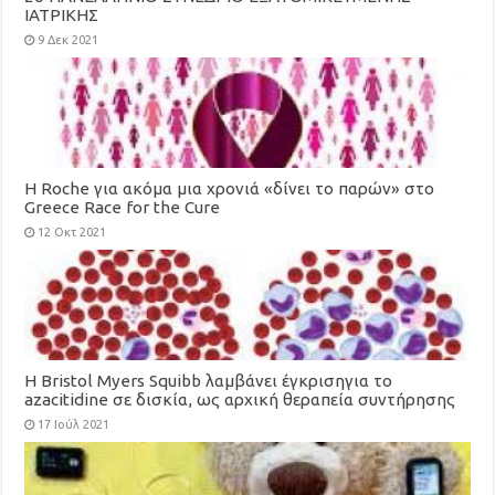
ΙΑΤΡΙΚΗΣ
9 Δεκ 2021
H Roche για ακόμα μια χρονιά «δίνει το παρών» στο
Greece Race for the Cure
12 Οκτ 2021
Η Bristol Myers Squibb λαμβάνει έγκρισηγια το
azacitidine σε δισκία, ως αρχική θεραπεία συντήρησης
για ενήλικες με οξεία μυελογενή λευχαιμία
17 Ιούλ 2021