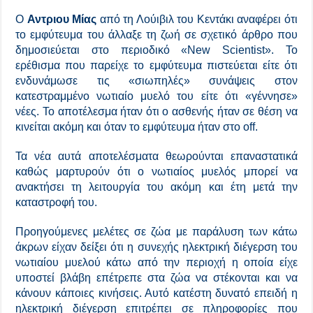
Ο
Αντριου Μίας
από τη Λούιβιλ του Κεντάκι αναφέρει ότι
το εμφύτευμα του άλλαξε τη ζωή σε σχετικό άρθρο που
δημοσιεύεται στο περιοδικό «New Scientist». Το
ερέθισμα που παρείχε το εμφύτευμα πιστεύεται είτε ότι
ενδυνάμωσε τις «σιωπηλές» συνάψεις στον
κατεστραμμένο νωτιαίο μυελό του είτε ότι «γέννησε»
νέες. Το αποτέλεσμα ήταν ότι ο ασθενής ήταν σε θέση να
κινείται ακόμη και όταν το εμφύτευμα ήταν στο off.
Τα νέα αυτά αποτελέσματα θεωρούνται επαναστατικά
καθώς μαρτυρούν ότι ο νωτιαίος μυελός μπορεί να
ανακτήσει τη λειτουργία του ακόμη και έτη μετά την
καταστροφή του.
Προηγούμενες μελέτες σε ζώα με παράλυση των κάτω
άκρων είχαν δείξει ότι η συνεχής ηλεκτρική διέγερση του
νωτιαίου μυελού κάτω από την περιοχή η οποία είχε
υποστεί βλάβη επέτρεπε στα ζώα να στέκονται και να
κάνουν κάποιες κινήσεις. Αυτό κατέστη δυνατό επειδή η
ηλεκτρική διέγερση επιτρέπει σε πληροφορίες που