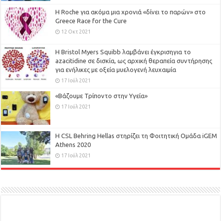
H Roche για ακόμα μια χρονιά «δίνει το παρών» στο
Greece Race for the Cure
12 Οκτ 2021
Η Bristol Myers Squibb λαμβάνει έγκρισηγια το
azacitidine σε δισκία, ως αρχική θεραπεία συντήρησης
για ενήλικες με οξεία μυελογενή λευχαιμία
17 Ιούλ 2021
«Βάζουμε Τρίποντο στην Υγεία»
17 Ιούλ 2021
H CSL Behring Hellas στηρίζει τη Φοιτητική Ομάδα iGEM
Athens 2020
17 Ιούλ 2021