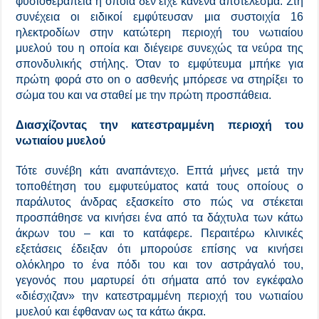
φυσιοθεραπεία η οποία δεν είχε κανένα αποτέλεσμα. Στη
συνέχεια οι ειδικοί εμφύτευσαν μια συστοιχία 16
ηλεκτροδίων στην κατώτερη περιοχή του νωτιαίου
μυελού του η οποία και διέγειρε συνεχώς τα νεύρα της
σπονδυλικής στήλης. Όταν το εμφύτευμα μπήκε για
πρώτη φορά στο on ο ασθενής μπόρεσε να στηρίξει το
σώμα του και να σταθεί με την πρώτη προσπάθεια.
Διασχίζοντας την κατεστραμμένη περιοχή του
νωτιαίου μυελού
Τότε συνέβη κάτι αναπάντεχο. Επτά μήνες μετά την
τοποθέτηση του εμφυτεύματος κατά τους οποίους ο
παράλυτος άνδρας εξασκείτο στο πώς να στέκεται
προσπάθησε να κινήσει ένα από τα δάχτυλα των κάτω
άκρων του – και το κατάφερε. Περαιτέρω κλινικές
εξετάσεις έδειξαν ότι μπορούσε επίσης να κινήσει
ολόκληρο το ένα πόδι του και τον αστράγαλό του,
γεγονός που μαρτυρεί ότι σήματα από τον εγκέφαλο
«διέσχιζαν» την κατεστραμμένη περιοχή του νωτιαίου
μυελού και έφθαναν ως τα κάτω άκρα.