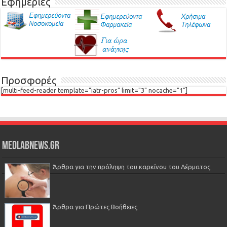
Εφημερίες
Προσφορές
[multi-feed-reader template="iatr-pros" limit="3" nocache="1"]
Medlabnews.gr
Άρθρα για την πρόληψη του καρκίνου του Δέρματος
Άρθρα για Πρώτες Βοήθειες