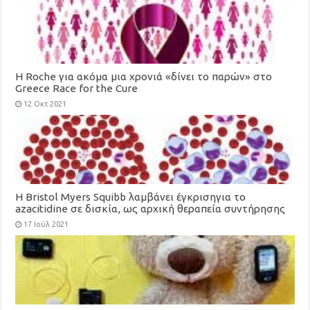
H Roche για ακόμα μια χρονιά «δίνει το παρών» στο
Greece Race for the Cure
12 Οκτ 2021
Η Bristol Myers Squibb λαμβάνει έγκρισηγια το
azacitidine σε δισκία, ως αρχική θεραπεία συντήρησης
για ενήλικες με οξεία μυελογενή λευχαιμία
17 Ιούλ 2021