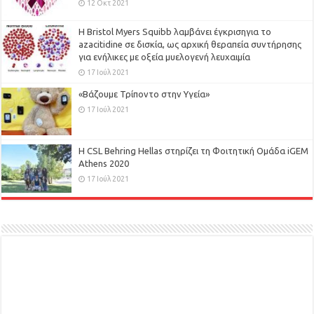
12 Οκτ 2021
Η Bristol Myers Squibb λαμβάνει έγκρισηγια το
azacitidine σε δισκία, ως αρχική θεραπεία συντήρησης
για ενήλικες με οξεία μυελογενή λευχαιμία
17 Ιούλ 2021
«Βάζουμε Τρίποντο στην Υγεία»
17 Ιούλ 2021
H CSL Behring Hellas στηρίζει τη Φοιτητική Ομάδα iGEM
Athens 2020
17 Ιούλ 2021