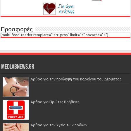
Προσφορές
[multi-feed-reader template="iatr-pros" limit="3" nocache="1"]
Medlabnews.gr
Άρθρα για την πρόληψη του καρκίνου του Δέρματος
Άρθρα για Πρώτες Βοήθειες
Άρθρα για την Υγεία των ποδιών