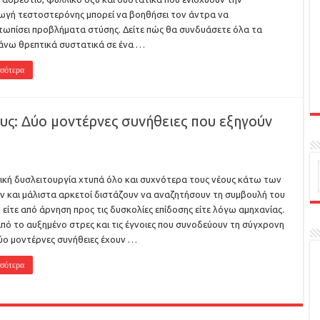
γή τεστοστερόνης μπορεί να βοηθήσει τον άντρα να
τωπίσει προβλήματα στύσης. Δείτε πώς θα συνδυάσετε όλα τα
νω θρεπτικά συστατικά σε ένα …
σότερα
υς: Δύο μοντέρνες συνήθειες που εξηγούν
ική δυσλειτουργία χτυπά όλο και συχνότερα τους νέους κάτω των
ν και μάλιστα αρκετοί διστάζουν να αναζητήσουν τη συμβουλή του
ύ είτε από άρνηση προς τις δυσκολίες επίδοσης είτε λόγω αμηχανίας.
πό το αυξημένο στρες και τις έγνοιες που συνοδεύουν τη σύγχρονη
ύο μοντέρνες συνήθειες έχουν …
σότερα