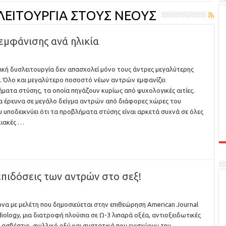
ΛΕΙΤΟΥΡΓΙΑ ΣΤΟΥΣ ΝΕΟΥΣ
εμφάνισης ανά ηλικία
ική δυσλειτουργία δεν απασχολεί μόνο τους άντρες μεγαλύτερης
ς. Όλο και μεγαλύτερο ποσοστό νέων αντρών εμφανίζει
ματα στύσης, τα οποία πηγάζουν κυρίως από ψυχολογικές αιτίες.
α έρευνα σε μεγάλο δείγμα αντρών από διάφορες χώρες του
 υποδεικνύει ότι τα προβλήματα στύσης είναι αρκετά συχνά σε όλες
ικιακές …
επιδόσεις των αντρών στο σεξ!
α με μελέτη που δημοσιεύεται στην επιθεώρηση American Journal
diology, μια διατροφή πλούσια σε Ω-3 λιπαρά οξέα, αντιοξειδωτικές
, ασβέστιο, φυλλικό οξύ και συστατικά που ενισχύουν την