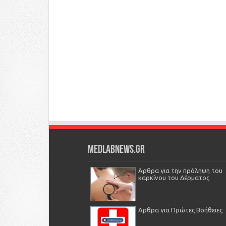
Medlabnews.gr
Άρθρα για την πρόληψη του
καρκίνου του Δέρματος
Άρθρα για Πρώτες Βοήθειες