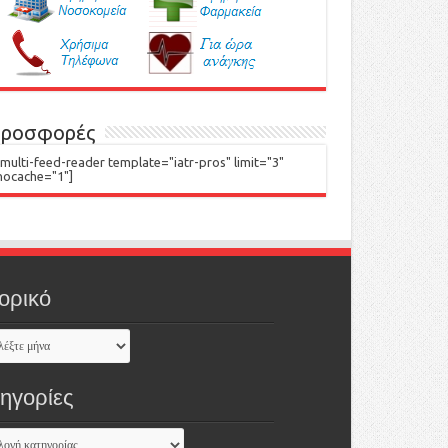
ροσφορές
[multi-feed-reader template="iatr-pros" limit="3"
nocache="1"]
ορικό
τηγορίες