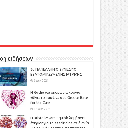
οή ειδήσεων
2ο ΠΑΝΕΛΛΗΝΙΟ ΣΥΝΕΔΡΙΟ
ΕΞΑΤΟΜΙΚΕΥΜΕΝΗΣ ΙΑΤΡΙΚΗΣ
9 Δεκ 2021
H Roche για ακόμα μια χρονιά
«δίνει το παρών» στο Greece Race
for the Cure
12 Οκτ 2021
Η Bristol Myers Squibb λαμβάνει
έγκρισηγια το azacitidine σε δισκία,