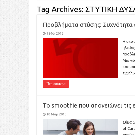
Tag Archives:
ΣΤΥΤΙΚΗ ΔΥΣ
Προβλήματα στύσης: Συχνότητα 
9 Μάι 2016
Η στυτ
ηλικία
προβλή
Μια νέ
κόσμου
τις ηλ
Περισσότερα
Το smoothie που απογειώνει τις 
10 Μαρ 2015
Σύμφων
of Car
ουσίες