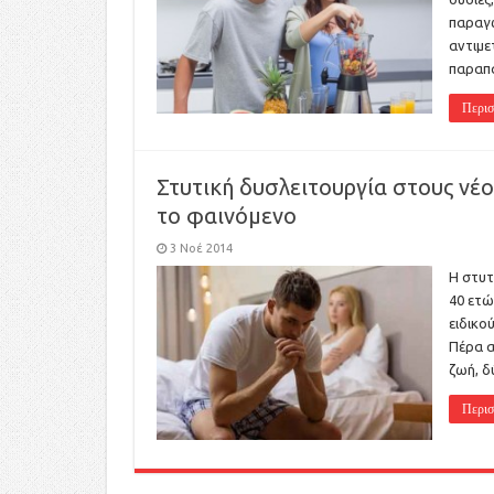
παραγω
αντιμε
παραπά
Περισ
Στυτική δυσλειτουργία στους νέο
το φαινόμενο
3 Νοέ 2014
Η στυτ
40 ετώ
ειδικο
Πέρα α
ζωή, δ
Περισ