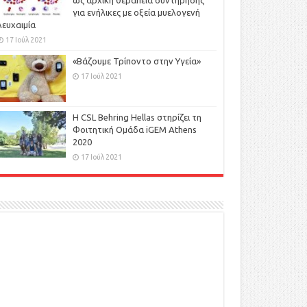
ως αρχική θεραπεία συντήρησης
για ενήλικες με οξεία μυελογενή
λευχαιμία
17 Ιούλ 2021
«Βάζουμε Τρίποντο στην Υγεία»
17 Ιούλ 2021
H CSL Behring Hellas στηρίζει τη
Φοιτητική Ομάδα iGEM Athens
2020
17 Ιούλ 2021