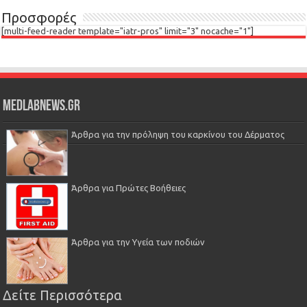
Προσφορές
[multi-feed-reader template="iatr-pros" limit="3" nocache="1"]
Medlabnews.gr
Άρθρα για την πρόληψη του καρκίνου του Δέρματος
Άρθρα για Πρώτες Βοήθειες
Άρθρα για την Υγεία των ποδιών
Δείτε Περισσότερα