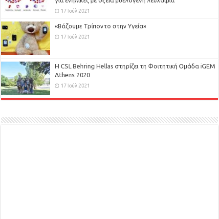
για ενήλικες με οξεία μυελογενή λευχαιμία
17 Ιούλ 2021
«Βάζουμε Τρίποντο στην Υγεία»
17 Ιούλ 2021
H CSL Behring Hellas στηρίζει τη Φοιτητική Ομάδα iGEM
Athens 2020
17 Ιούλ 2021