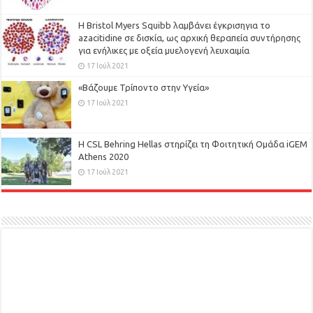
Η Bristol Myers Squibb λαμβάνει έγκρισηγια το
azacitidine σε δισκία, ως αρχική θεραπεία συντήρησης
για ενήλικες με οξεία μυελογενή λευχαιμία
17 Ιούλ 2021
«Βάζουμε Τρίποντο στην Υγεία»
17 Ιούλ 2021
H CSL Behring Hellas στηρίζει τη Φοιτητική Ομάδα iGEM
Athens 2020
17 Ιούλ 2021