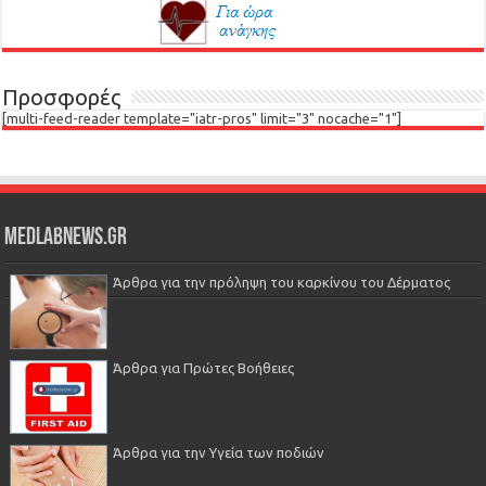
Προσφορές
[multi-feed-reader template="iatr-pros" limit="3" nocache="1"]
Medlabnews.gr
Άρθρα για την πρόληψη του καρκίνου του Δέρματος
Άρθρα για Πρώτες Βοήθειες
Άρθρα για την Υγεία των ποδιών