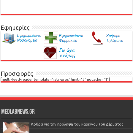
Εφημερίες
Προσφορές
[multi-feed-reader template="iatr-pros" limit="3" nocache="1"]
Medlabnews.gr
Άρθρα για την πρόληψη του καρκίνου του Δέρματος