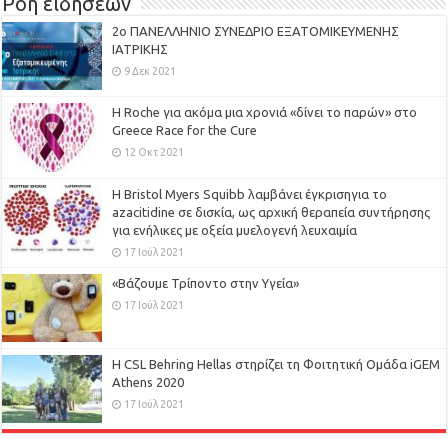
Ροή ειδήσεων
2ο ΠΑΝΕΛΛΗΝΙΟ ΣΥΝΕΔΡΙΟ ΕΞΑΤΟΜΙΚΕΥΜΕΝΗΣ
ΙΑΤΡΙΚΗΣ
9 Δεκ 2021
H Roche για ακόμα μια χρονιά «δίνει το παρών» στο
Greece Race for the Cure
12 Οκτ 2021
Η Bristol Myers Squibb λαμβάνει έγκρισηγια το
azacitidine σε δισκία, ως αρχική θεραπεία συντήρησης
για ενήλικες με οξεία μυελογενή λευχαιμία
17 Ιούλ 2021
«Βάζουμε Τρίποντο στην Υγεία»
17 Ιούλ 2021
H CSL Behring Hellas στηρίζει τη Φοιτητική Ομάδα iGEM
Athens 2020
17 Ιούλ 2021