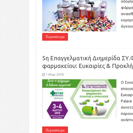
οδηγήσ
φάρμακ
αναισθ
χορηγο
άγχου
Περισσότερα
5η Επαγγελματική Διημερίδα ΣΥ.
φαρμακείου: Ευκαιρίες & Προκλή
1 Μαρ 2018
Ο Συνε
επαγγε
Ευκαιρ
Palace
συνετα
παρουσ
ανάπτυ
Περισσότερα