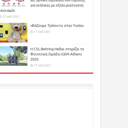
ως αρχική θεραπεία συντήρησης
για ενήλικες με οξεία μυελογενή
λευχαιμία
17 Ιούλ 2021
«Βάζουμε Τρίποντο στην Υγεία»
17 Ιούλ 2021
H CSL Behring Hellas στηρίζει τη
Φοιτητική Ομάδα iGEM Athens
2020
17 Ιούλ 2021