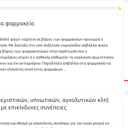
τα φαρμακεία
 διπλό φόρο-χαράτσι σε βάρος των φαρμακείων προχωρά η
ηση. Με διάταξη στο υπό συζήτηση νομοσχέδιο επιβάλλει φόρο
ε βάρος των φαρμακοποιών στην περίπτωση που ο
ογράφος ιατρός ή ο ασθενής επιθυμούν τη χορήγηση πρωτότυπου
ου και όχι αντιγράφου. Παράλληλα επιβάλλει στα φαρμακεία να
ρούν ελάχιστες ποσότητες φαρμάκων …
μιστικών, υπνωτικών, αγχολυτικών κλπ)
με επικίνδυνες συνέπειες
ρτηση και εθισμό με επικίνδυνες συνέπειες για την υγεία μπορεί να