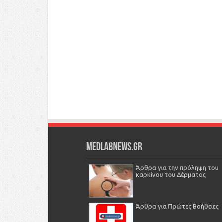
Medlabnews.gr
Άρθρα για την πρόληψη του
καρκίνου του Δέρματος
Άρθρα για Πρώτες Βοήθειες