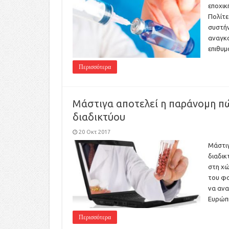
εποχικ
Πολίτε
συστήν
αναγκα
επιθυ
Περισσότερα
Μάστιγα αποτελεί η παράνομη 
διαδικτύου
20 Οκτ 2017
Μάστι
διαδικ
στη χώ
του φα
να ανα
Ευρώπη
Περισσότερα