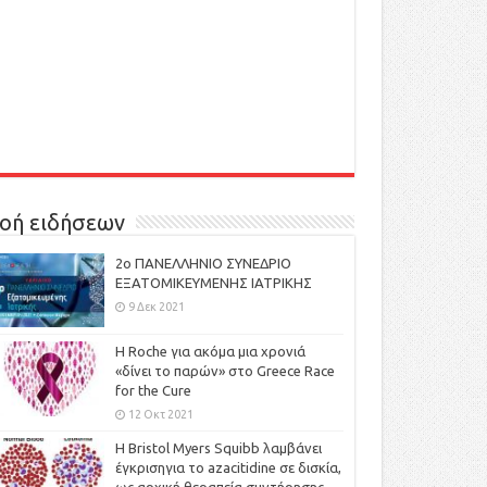
οή ειδήσεων
2ο ΠΑΝΕΛΛΗΝΙΟ ΣΥΝΕΔΡΙΟ
ΕΞΑΤΟΜΙΚΕΥΜΕΝΗΣ ΙΑΤΡΙΚΗΣ
9 Δεκ 2021
H Roche για ακόμα μια χρονιά
«δίνει το παρών» στο Greece Race
for the Cure
12 Οκτ 2021
Η Bristol Myers Squibb λαμβάνει
έγκρισηγια το azacitidine σε δισκία,