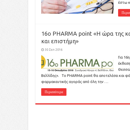
έστω κ
Περισ
16o PHARMA point «Η ώρα της κ
και επιστήμη»
30 Σεπ 2016
Για 16
έκθεση
Θεσσαλ
Βελλίδης». Το PHARMA point θα αποτελέσει και φέ
φαρμακευτικής αγοράς από όλη την …
Περισσότερα