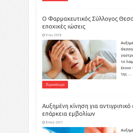
Ο Φαρμακευτικός Σύλλογος Θεσσα
εποχικές ιώσεις
9 Ιαν 2018
Αυξημέ
Θεσσαλ
γαστρε
το λαι
έχουν 
της …
Περισσότερα
Αυξημένη κίνηση για αντιγριπικό
επάρκεια εμβολίων
8 Νοέ 2017
Αυξημέ