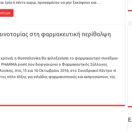
αι τρία ή πέντε ευρώ, προκειμένου να μην ξεκόψουν και …
σότερα
αινοτομίας στη φαρμακευτική περίθαλψη
η χρονιά, η Θεσσαλονίκη θα φιλοξενήσει το φαρμακευτικό συνέδριο-
 PHARMA point που διοργανώνει ο Φαρμακευτικός Σύλλογος
ονίκης, στις 15 και 16 Οκτωβρίου 2016, στο Συνεδριακό Κέντρο «Ι.
τος πόλο έλξης για χιλιάδες φαρμακοποιούς και εκπροσώπους της
Ε