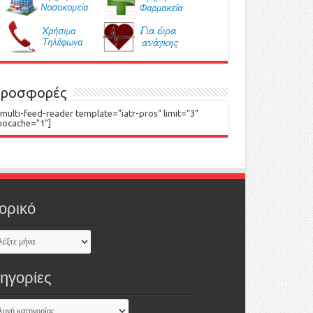
ροσφορές
[multi-feed-reader template="iatr-pros" limit="3"
nocache="1"]
ορικό
τηγορίες