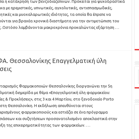
ει η κατάχρηση των βενζοδιαζεπινών. Πρόκειται για ψυχοδραστικά
α με ηρεμιστικές, υπνωτικές, αγχολυτικές, αντισπασμωδικές,
ητικές και μυοχαλαρωτικές ιδιότητες, τα οποία θα έπρεπε να
ύνται για βραχέα χρονικά διαστήματα για την αντιμετώπιση του
ς. Ωστόσο λαμβάνονται μακροχρόνια προκαλώντας εξάρτηση …
ΦΑ. Θεσσαλονίκης Επαγγελματική ύλη
σεις
ταιρισμός Φαρμακοποιών Θεσσαλονίκης διοργανώνει την 5η
λματική διημερίδα με θέμα «Επαγγελματική ύλη φαρμακείου:
ίες & Προκλήσεις», στις 3 και 4 Μαρτίου, στο ξενοδοχείο Porto
 στη Θεσσαλονίκη. Η εκδήλωση απευθύνεται στους
ιρισμένους φαρμακοποιούς και εστιάζει σε ένα πρόγραμμα
ιάσεων και συζητήσεων προσανατολισμένο αποκλειστικά στην
ξη της επιχειρηματικότητας των φαρμακείων. …