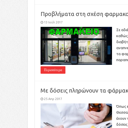
Προβλήματα στη σχέση φαρμακο
13 Ιούλ 2017
Σε αδι
καθώς 
διαβήτ
αναπνε
τα φαρ
παραπε
Περισσότερα
Με δόσεις πληρώνουν τα φάρμακ
25 Απρ 2017
Όπως ε
Θεσσαλ
έχουν 
δόσεις