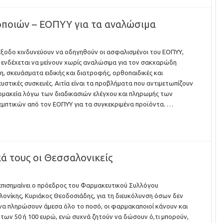
ποιών – ΕΟΠΥΥ για τα αναλώσιμα
έξοδο κινδυνεύουν να οδηγηθούν οι ασφαλισμένοι του ΕΟΠΥΥ,
ενδέχεται να μείνουν χωρίς αναλώσιμα για τον σακχαρώδη
η, σκευάσματα ειδικής και διατροφής, ορθοπαιδικές και
υστικές συσκευές. Αιτία είναι τα προβλήματα που αντιμετωπίζουν
μακεία λόγω των διαδικασιών ελέγχου και πληρωμής των
μπτικών από τον ΕΟΠΥΥ για τα συγκεκριμένα προϊόντα. …
ά τους oι Θεσσαλονικείς
πισημαίνει ο πρόεδρος του Φαρμακευτικού Συλλόγου
ονίκης, Κυριάκος Θεοδοσιάδης, για τη διευκόλυνση όσων δεν
να πληρώσουν άμεσα όλο το ποσό, οι φαρμακαποιοί κάνουν και
 των 50 ή 100 ευρώ, ενώ συχνά ζητούν να δώσουν ό,τι μπορούν,