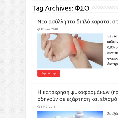
Tag Archives:
ΦΣΘ
Νέο ασύλληπτο διπλό χαράτσι σ
12 Ιούν 2018
Σε νέο
κυβέρν
0,8% σ
συνταγ
φαρμάκ
διατη
Περισσότερα
Η κατάχρηση ψυχοφαρμάκων (ηρε
οδηγούν σε εξάρτηση και εθισμό 
5 Μάι 2018
Σε εξά