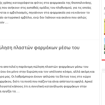
ής γρίπης καταγράφεται φέτος στα φαρμακεία της Θεσσαλονίκης.
ς που ανήκουν στις ευπαθείς ομάδες του πληθυσμού, για τις οποίες
εται ο εμβολιασμός, πηγαίνουν στα φαρμακεία για να κάνουν το
ίο αντιγριπικό εμβόλιο, ενώ δεν λείπουν και εκείνοι που απλώς
μούν …
πώληση πλαστών φαρμάκων μέσω του
γα αποτελεί η παράνομη πώληση πλαστών φαρμάκων μέσω του
τύου όχι μόνο στην Ευρώπη και τον υπόλοιπο κόσμο, αλλά ακόμη και
ρα μας. Οι λαθρέμποροι έχουν απλώσει τα δίχτυα τους στο χώρο
ρμάκου, διότι τα ποσά που παίζονται είναι απίστευτα υψηλά. Αρκεί
λογιστεί κάποιος ότι η συνολική κατανάλωση φαρμάκων στην
 αγγίζει τα …