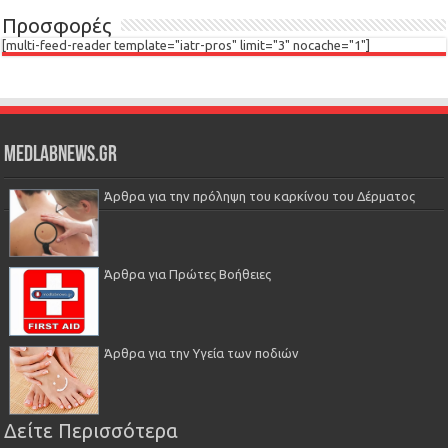
Προσφορές
[multi-feed-reader template="iatr-pros" limit="3" nocache="1"]
Medlabnews.gr
Άρθρα για την πρόληψη του καρκίνου του Δέρματος
Άρθρα για Πρώτες Βοήθειες
Άρθρα για την Υγεία των ποδιών
Δείτε Περισσότερα