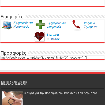
Εφημερίες
Προσφορές
[multi-feed-reader template="iatr-pros" limit="3" nocache="1"]
Medlabnews.gr
Άρθρα για την πρόληψη του καρκίνου του Δέρματος