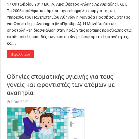
17 Οκτωβρίου 2017 ΕΚΠΑ, Αμφιθέατρο «Άλκης Αργυριάδης», 6μ.μ.
Το 2006 ιδρύθηκε και άρχισε την επίσημη λειτουργία της ως
Υπηρεσία του Πανεπιστημίου Αθηνών η Μονάδα Προσβασιμότητας
για Φοιτητές με Αναπηρία (ΜοΠροΦμεΑ). Η Μονάδα έχει ως
αποστολή «τη διασφάλιση στην πράξη της ισότιμης πρόσβασης στις
ακαδημαϊκές σπουδές των φοιτητών με διαφορετικές ικανότητες,
και …
Περισσότερα
Οδηγίες στοματικής υγιεινής για τους
γονείς και φροντιστές των ατόμων με
αναπηρία
9 Οκτ 2017