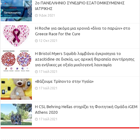
2ο ΠΑΝΕΛΛΗΝΙΟ ΣΥΝΕΔΡΙΟ ΕΞΑΤΟΜΙΚΕΥΜΕΝΗΣ
ΙΑΤΡΙΚΗΣ
9 Δεκ 2021
H Roche για ακόμα μια χρονιά «δίνει το παρών» στο
Greece Race for the Cure
12 Οκτ 2021
Η Bristol Myers Squibb λαμβάνει έγκρισηγια το
azacitidine σε δισκία, ως αρχική θεραπεία συντήρησης
για ενήλικες με οξεία μυελογενή λευχαιμία
17 Ιούλ 2021
«Βάζουμε Τρίποντο στην Υγεία»
17 Ιούλ 2021
H CSL Behring Hellas στηρίζει τη Φοιτητική Ομάδα iGEM
Athens 2020
17 Ιούλ 2021