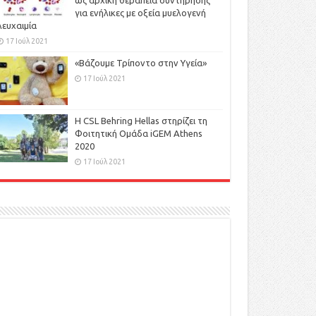
ως αρχική θεραπεία συντήρησης
για ενήλικες με οξεία μυελογενή
λευχαιμία
17 Ιούλ 2021
«Βάζουμε Τρίποντο στην Υγεία»
17 Ιούλ 2021
H CSL Behring Hellas στηρίζει τη
Φοιτητική Ομάδα iGEM Athens
2020
17 Ιούλ 2021