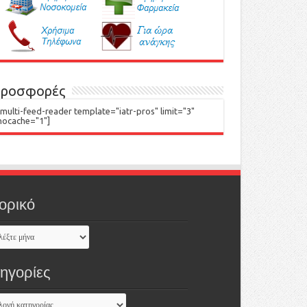
ροσφορές
[multi-feed-reader template="iatr-pros" limit="3"
nocache="1"]
ορικό
τηγορίες