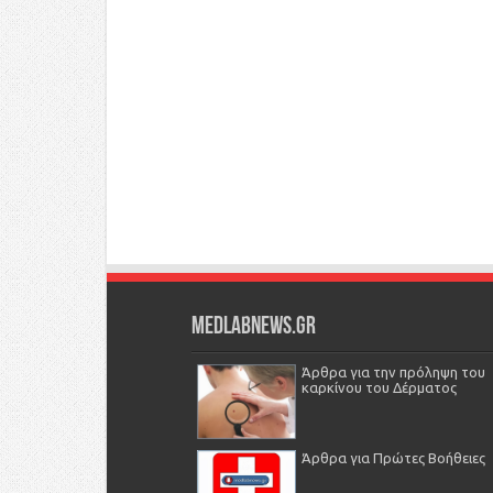
Medlabnews.gr
Άρθρα για την πρόληψη του
καρκίνου του Δέρματος
Άρθρα για Πρώτες Βοήθειες