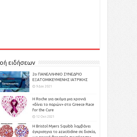
οή ειδήσεων
2ο ΠΑΝΕΛΛΗΝΙΟ ΣΥΝΕΔΡΙΟ
ΕΞΑΤΟΜΙΚΕΥΜΕΝΗΣ ΙΑΤΡΙΚΗΣ
9 Δεκ 2021
H Roche για ακόμα μια χρονιά
«δίνει το παρών» στο Greece Race
for the Cure
12 Οκτ 2021
Η Bristol Myers Squibb λαμβάνει
έγκρισηγια το azacitidine σε δισκία,