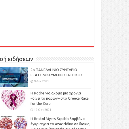
οή ειδήσεων
2ο ΠΑΝΕΛΛΗΝΙΟ ΣΥΝΕΔΡΙΟ
ΕΞΑΤΟΜΙΚΕΥΜΕΝΗΣ ΙΑΤΡΙΚΗΣ
9 Δεκ 2021
H Roche για ακόμα μια χρονιά
«δίνει το παρών» στο Greece Race
for the Cure
12 Οκτ 2021
Η Bristol Myers Squibb λαμβάνει
έγκρισηγια το azacitidine σε δισκία,