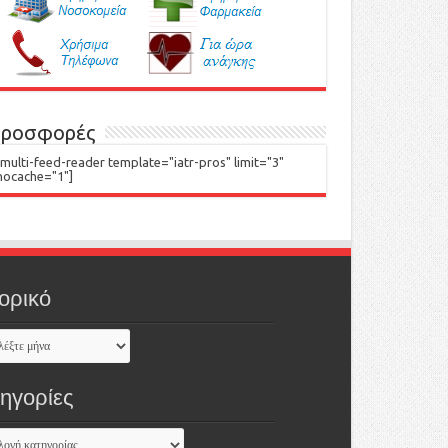
ροσφορές
[multi-feed-reader template="iatr-pros" limit="3"
nocache="1"]
ορικό
τηγορίες