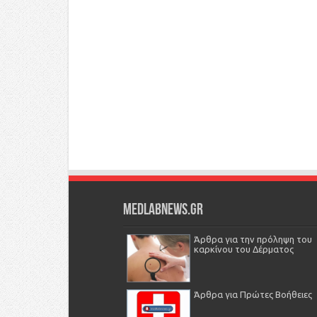
Medlabnews.gr
Άρθρα για την πρόληψη του
καρκίνου του Δέρματος
Άρθρα για Πρώτες Βοήθειες