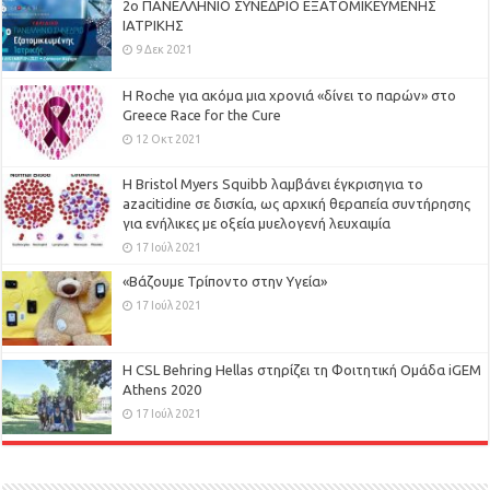
2ο ΠΑΝΕΛΛΗΝΙΟ ΣΥΝΕΔΡΙΟ ΕΞΑΤΟΜΙΚΕΥΜΕΝΗΣ
ΙΑΤΡΙΚΗΣ
9 Δεκ 2021
H Roche για ακόμα μια χρονιά «δίνει το παρών» στο
Greece Race for the Cure
12 Οκτ 2021
Η Bristol Myers Squibb λαμβάνει έγκρισηγια το
azacitidine σε δισκία, ως αρχική θεραπεία συντήρησης
για ενήλικες με οξεία μυελογενή λευχαιμία
17 Ιούλ 2021
«Βάζουμε Τρίποντο στην Υγεία»
17 Ιούλ 2021
H CSL Behring Hellas στηρίζει τη Φοιτητική Ομάδα iGEM
Athens 2020
17 Ιούλ 2021