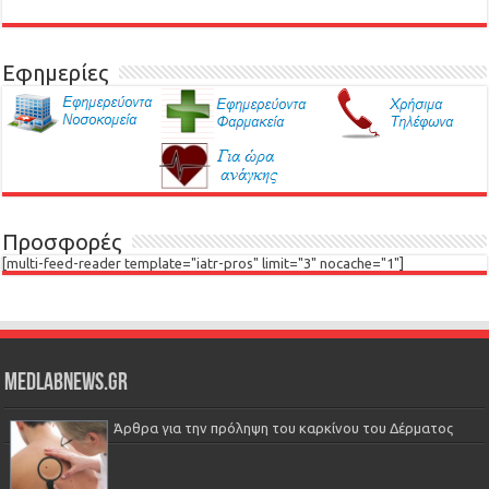
Εφημερίες
Προσφορές
[multi-feed-reader template="iatr-pros" limit="3" nocache="1"]
Medlabnews.gr
Άρθρα για την πρόληψη του καρκίνου του Δέρματος