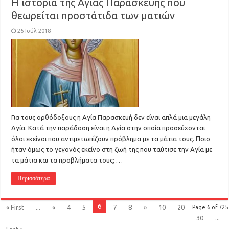
Η ιστορία της Αγίας Παρασκευής που
θεωρείται προστάτιδα των ματιών
26 Ιούλ 2018
Για τους ορθόδοξους η Αγία Παρασκευή δεν είναι απλά μια μεγάλη
Αγία. Κατά την παράδοση είναι η Αγία στην οποία προσεύχονται
όλοι εκείνοι που αντιμετωπίζουν πρόβλημα με τα μάτια τους. Ποιο
ήταν όμως το γεγονός εκείνο στη ζωή της που ταύτισε την Αγία με
τα μάτια και τα προβλήματα τους; …
Περισσότερα
6
« First
...
«
4
5
7
8
»
10
20
Page 6 of 725
30
...