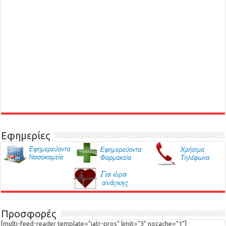
Εφημερίες
Προσφορές
[multi-feed-reader template="iatr-pros" limit="3" nocache="1"]