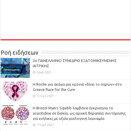
Ροή ειδήσεων
2ο ΠΑΝΕΛΛΗΝΙΟ ΣΥΝΕΔΡΙΟ ΕΞΑΤΟΜΙΚΕΥΜΕΝΗΣ
ΙΑΤΡΙΚΗΣ
9 Δεκ 2021
H Roche για ακόμα μια χρονιά «δίνει το παρών» στο
Greece Race for the Cure
12 Οκτ 2021
Η Bristol Myers Squibb λαμβάνει έγκρισηγια το
azacitidine σε δισκία, ως αρχική θεραπεία συντήρησης
για ενήλικες με οξεία μυελογενή λευχαιμία
17 Ιούλ 2021