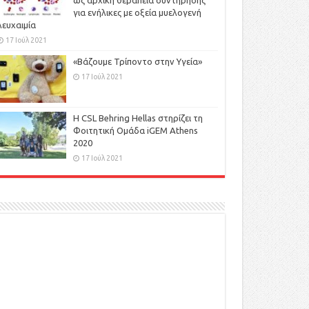
ως αρχική θεραπεία συντήρησης
για ενήλικες με οξεία μυελογενή
λευχαιμία
17 Ιούλ 2021
«Βάζουμε Τρίποντο στην Υγεία»
17 Ιούλ 2021
H CSL Behring Hellas στηρίζει τη
Φοιτητική Ομάδα iGEM Athens
2020
17 Ιούλ 2021