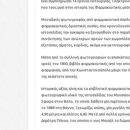
έχει συμπληρώσει 14 χρόνια λειτουργίας. Πληκτρ
που τους μυεί στην ιστορία της Φαρμακευτικής μέσα
Μοναδικές φωτογραφίες από φαρμακευτικά έπιπλα,
φαρμακευτικές δραστικές ουσίες, που χρονολογούντ
ιστοσελίδας την ευκαιρία να ξεναγηθούν στο παρε
συνάντησης των ανώτερων αρχών των κωμοπόλεων
εξετάσεις αίματος, καρδιάς, ακόμη και ακτινογραφί
Μέσα από τη συλλογή φωτογραφιών οι επισκέπτες 
αρχές του 1800, βιβλία φαρμακευτικής από την ε
φαρμακεία, από την Κωνσταντινούπολη μέχρι την Θε
της εκάστοτε εποχής.
Ιστορικής αξίας είναι και τα επιβλητικά φαρμακευ
φωτογραφικό υλικό της ιστοσελίδας του Μουσείου
Σφύρα στον Βόλο, το οποίο διέθετε μία περίτεχνη 
το 1889 στη Βιέννη. Ξεχωρίζει, επίσης, μία μεγάλη 
4,90 μέτρα και πλάτος 6,40. Μετά από πολλά χρόνι
Δημήτρη Πάνου, του οποίου ο γιος Μιχαήλ τα δώρισ