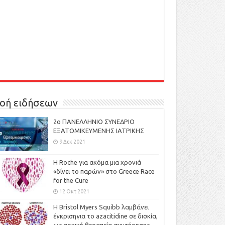
οή ειδήσεων
2ο ΠΑΝΕΛΛΗΝΙΟ ΣΥΝΕΔΡΙΟ
ΕΞΑΤΟΜΙΚΕΥΜΕΝΗΣ ΙΑΤΡΙΚΗΣ
9 Δεκ 2021
H Roche για ακόμα μια χρονιά
«δίνει το παρών» στο Greece Race
for the Cure
12 Οκτ 2021
Η Bristol Myers Squibb λαμβάνει
έγκρισηγια το azacitidine σε δισκία,