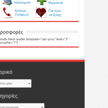
ροσφορές
[multi-feed-reader template="iatr-pros" limit="3"
nocache="1"]
ορικό
τηγορίες