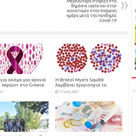
Μεγαλύτερη στήριξη στη
δημόσια υγεία και στην
καινοτομία στην επόμενη
ημέρα μετά την πανδημία
Covid-19
για ακόμα μια χρονιά
Η Bristol Myers Squibb
ο παρών» στο Greece
λαμβάνει έγκρισηγια το
 the Cure
azacitidine σε δισκία, ως
021
17 Ιούλ 2021
αρχική θεραπεία συντήρησης
για ενήλικες με οξεία
μυελογενή λευχαιμία