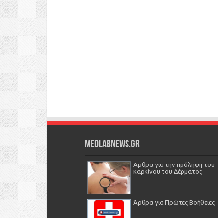
Medlabnews.gr
Άρθρα για την πρόληψη του
καρκίνου του Δέρματος
Άρθρα για Πρώτες Βοήθειες