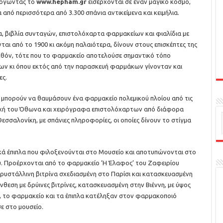
ολογώντας το
www.hepham.gr
εισέρχονται σε έναν μαγικό κόσμο,
 από περισσότερα από 3.300 σπάνια αντικείμενα και κειμήλια.
 βιβλία συνταγών, επιστολόχαρτα φαρμακείων και φιαλίδια με
αι από το 1900 κι ακόμη παλαιότερα, δίνουν στους επισκέπτες της
λθόν, τότε που το φαρμακείο αποτελούσε σημαντικό τόπο
 κι όπου εκτός από την παρασκευή φαρμάκων γίνονταν και
ες.
μπορούν να θαυμάσουν ένα φαρμακείο πολεμικού πλοίου από τις
ποχή του Όθωνα και χειρόγραφα επιστολόχαρτων από διάφορα
σσαλονίκη, με σπάνιες πληροφορίες, οι οποίες δίνουν το στίγμα
τικά έπιπλα που φιλοξενούνται στο Μουσείο και αποτυπώνονται στο
. Προέρχονται από το φαρμακείο ‘Η Έλαφος’ του Ζαφειρίου
κρυστάλλινη βιτρίνα σχεδιασμένη στο Παρίσι και κατασκευασμένη
σύνθεση με δρύινες βιτρίνες, κατασκευασμένη στην Βιέννη, με ύψος
α, το φαρμακείο και τα έπιπλα κατέληξαν στον φαρμακοποιό
ε στο μουσείο.