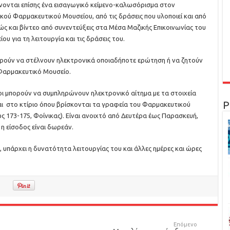
άνονται επίσης ένα εισαγωγικό κείμενο-καλωσόρισμα στον
ικού Φαρμακευτικού Μουσείου, από τις δράσεις που υλοποιεί και από
ώς και βίντεο από συνεντεύξεις στα Μέσα Μαζικής Επικοινωνίας του
υ για τη λειτουργία και τις δράσεις του.
ορούν να στέλνουν ηλεκτρονικά οποιαδήποτε ερώτηση ή να ζητούν
 Φαρμακευτικό Μουσείο.
οι μπορούν να συμπληρώνουν ηλεκτρονικό αίτημα με τα στοιχεία
Ρ
ται στο κτίριο όπου βρίσκονται τα γραφεία του Φαρμακευτικού
 173-175, Φοίνικας). Είναι ανοιχτό από Δευτέρα έως Παρασκευή,
ι η είσοδος είναι δωρεάν.
πάρχει η δυνατότητα λειτουργίας του και άλλες ημέρες και ώρες
Επόμενο