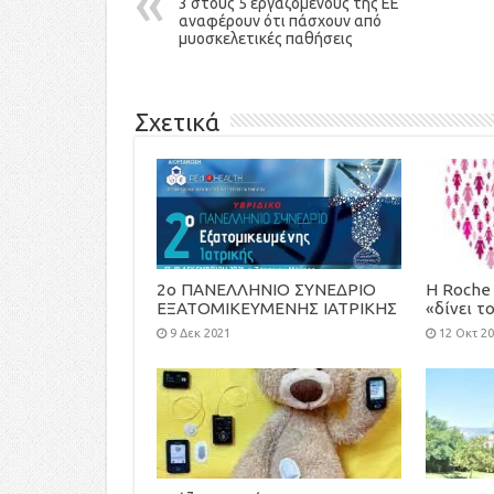
3 στους 5 εργαζόμενους της ΕΕ
αναφέρουν ότι πάσχουν από
μυοσκελετικές παθήσεις
Σχετικά
2ο ΠΑΝΕΛΛΗΝΙΟ ΣΥΝΕΔΡΙΟ
H Roche 
ΕΞΑΤΟΜΙΚΕΥΜΕΝΗΣ ΙΑΤΡΙΚΗΣ
«δίνει τ
Race for
9 Δεκ 2021
12 Οκτ 2