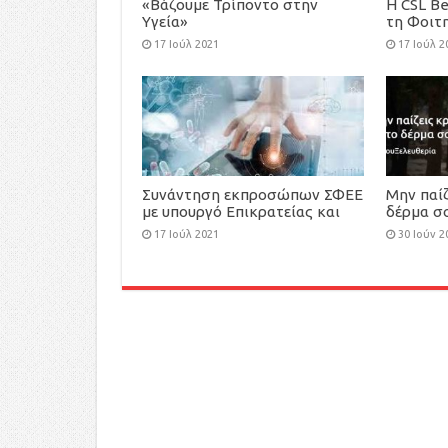
«Βάζουμε Τρίποντο στην
H CSL Be
Υγεία»
τη Φοιτ
Athens 
17 Ιούλ 2021
17 Ιούλ 2
Συνάντηση εκπροσώπων ΣΦΕΕ
Μην παίζ
με υπουργό Επικρατείας και
δέρμα σ
Ψηφιακής Διακυβέρνησης, κ.
μπροστά
17 Ιούλ 2021
30 Ιούν 2
Κυριάκο Πιερρακάκη