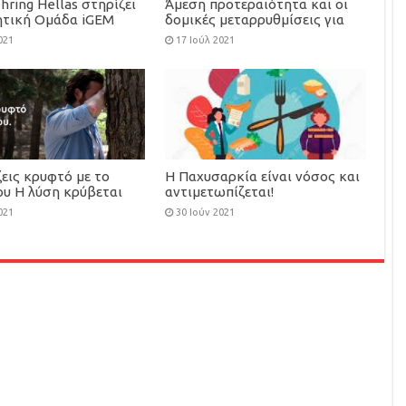
hring Hellas στηρίζει
Άμεση προτεραιότητα και οι
ητική Ομάδα iGEM
δομικές μεταρρυθμίσεις για
2020
τον περιορισμό της
021
17 Ιούλ 2021
φαρμακευτικής δαπάνης
εις κρυφτό με το
Η Παχυσαρκία είναι νόσος και
ου Η λύση κρύβεται
αντιμετωπίζεται!
 σου.
021
30 Ιούν 2021