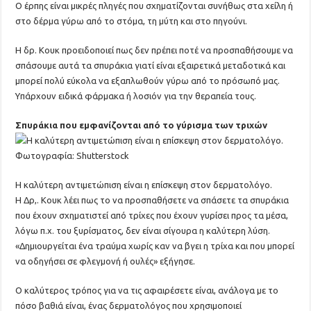
Ο έρπης είναι μικρές πληγές που σχηματίζονται συνήθως στα χείλη ή
στο δέρμα γύρω από το στόμα, τη μύτη και στο πηγούνι.
Η δρ. Κουκ προειδοποιεί πως δεν πρέπει ποτέ να προσπαθήσουμε να
σπάσουμε αυτά τα σπυράκια γιατί είναι εξαιρετικά μεταδοτικά και
μπορεί πολύ εύκολα να εξαπλωθούν γύρω από το πρόσωπό μας.
Υπάρχουν ειδικά φάρμακα ή λοσιόν για την θεραπεία τους.
Σπυράκια που εμφανίζονται από το γύρισμα των τριχών
Η καλύτερη αντιμετώπιση είναι η επίσκεψη στον δερματολόγο.
Η Δρ,. Κουκ λέει πως το να προσπαθήσετε να σπάσετε τα σπυράκια
που έχουν σχηματιστεί από τρίχες που έχουν γυρίσει προς τα μέσα,
λόγω π.χ. του ξυρίσματος, δεν είναι σίγουρα η καλύτερη λύση.
«Δημιουργείται ένα τραύμα χωρίς καν να βγει η τρίχα και που μπορεί
να οδηγήσει σε φλεγμονή ή ουλές» εξήγησε.
Ο καλύτερος τρόπος για να τις αφαιρέσετε είναι, ανάλογα με το
πόσο βαθιά είναι, ένας δερματολόγος που χρησιμοποιεί