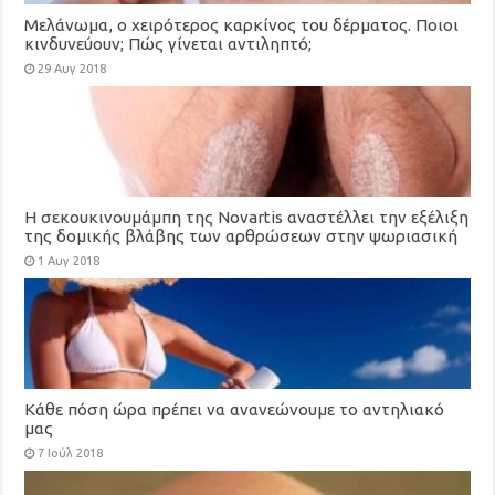
Μελάνωμα, ο χειρότερος καρκίνος του δέρματος. Ποιοι
κινδυνεύουν; Πώς γίνεται αντιληπτό;
29 Αυγ 2018
H σεκουκινουμάμπη της Novartis αναστέλλει την εξέλιξη
της δομικής βλάβης των αρθρώσεων στην ψωριασική
αρθρίτιδα
1 Αυγ 2018
Κάθε πόση ώρα πρέπει να ανανεώνουμε το αντηλιακό
μας
7 Ιούλ 2018