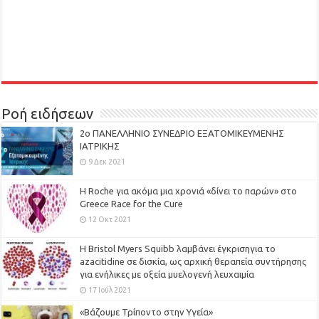
Ροή ειδήσεων
2ο ΠΑΝΕΛΛΗΝΙΟ ΣΥΝΕΔΡΙΟ ΕΞΑΤΟΜΙΚΕΥΜΕΝΗΣ
ΙΑΤΡΙΚΗΣ
9 Δεκ 2021
H Roche για ακόμα μια χρονιά «δίνει το παρών» στο
Greece Race for the Cure
12 Οκτ 2021
Η Bristol Myers Squibb λαμβάνει έγκρισηγια το
azacitidine σε δισκία, ως αρχική θεραπεία συντήρησης
για ενήλικες με οξεία μυελογενή λευχαιμία
17 Ιούλ 2021
«Βάζουμε Τρίποντο στην Υγεία»