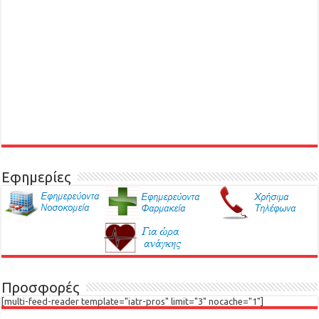
Εφημερίες
Προσφορές
[multi-feed-reader template="iatr-pros" limit="3" nocache="1"]