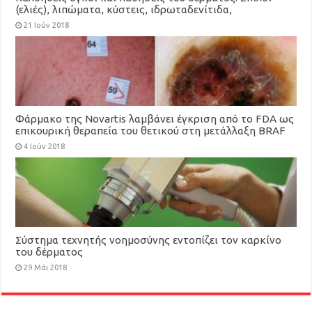
(ελιές), λιπώματα, κύστεις, ιδρωταδενίτιδα,
ξανθελάσματα
21 Ιούν 2018
Φάρμακο της Novartis λαμβάνει έγκριση από το FDA ως
επικουρική θεραπεία του θετικού στη μετάλλαξη BRAF
V600 μελανώματος
4 Ιούν 2018
Σύστημα τεχνητής νοημοσύνης εντοπίζει τον καρκίνο
του δέρματος
29 Μάι 2018