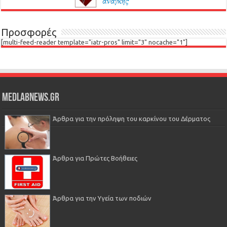
Προσφορές
[multi-feed-reader template="iatr-pros" limit="3" nocache="1"]
Medlabnews.gr
Άρθρα για την πρόληψη του καρκίνου του Δέρματος
Άρθρα για Πρώτες Βοήθειες
Άρθρα για την Υγεία των ποδιών