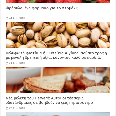
Φράουλα, ένα φάρμακο για το στομάχι;
24 Αυγ 2018
Κελυφωτά φιστίκια ή Φυστίκια Αιγίνης, σούπερ τροφή
με μεγάλη θρεπτική αξία, κάνοντας καλό σε καρδιά,
χοληστερίνη, μάτια, αδυνάτισμα
23 Αυγ 2018
Νέα μελέτη του Harvard: Αυτοί οι τέσσερις
υδατάνθρακες σε βοηθούν να ζεις περισσότερο
22 Αυγ 2018