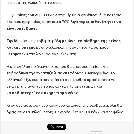
επίπεδα της γλυκόζης στο αίμα.
Οι γυναίκες που συμμετεχίαν στην έρευνα και έπιναν δύο ποτήρια
κρασιού ημερησίως είχαν κατά 70%
λιγότερες πιθανότητες να
είναι υπέρβαρες.
Την ίδια ώρα, η ρεσβερατρόλη
μειώνει το αίσθημα της πείνας
και της όρεξης
με αποτέλεσμα η πιθανότητα να σε πιάσει
μεταμεσονύκτια λιγούρα είναι ελάχιστη.
Η κατανάλωση κόκκινου κρασιού θα μπορούσε επίσης να
επιβραδύνει την ανάπτυξη
λιποκυττάρων
. Συγκεκριμένα, το
ελλαγικό οξύ, ουσία που υπάρχει στο ερυθρό κρασί δείχνει να
μειώνει την ανάπτυξη υπάρχοντων λιποκυττάρων και
να
καθυστερεί τον σχηματισμό νέων.
Κι αν δεν είσαι φαν του κόκκινου κρασιού, την ρεσβερατρόλη θα
βρεις και στα μπλούμπερις, τις φράουλες και τα κόκκινα σταφύλια!