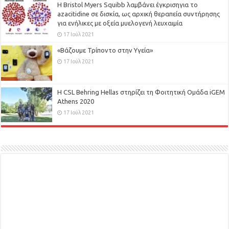
Η Bristol Myers Squibb λαμβάνει έγκρισηγια το
azacitidine σε δισκία, ως αρχική θεραπεία συντήρησης
για ενήλικες με οξεία μυελογενή λευχαιμία
17 Ιούλ 2021
«Βάζουμε Τρίποντο στην Υγεία»
17 Ιούλ 2021
H CSL Behring Hellas στηρίζει τη Φοιτητική Ομάδα iGEM
Athens 2020
17 Ιούλ 2021