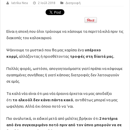
Iatrika Nea
2 Ιούλ 2018
Διατροφή
Είναι η εποχή που όλοι τρέχουμε να χάσουμε τα περιττά κιλά πριν τις
διακοπές του καλοκαιριού.
Ψάχνουμε το μυστικό που θα μας χαρίσει ένα
υπέροχο
κορμί,
αλλάζοντας ή προσθέτοντας
τροφές στη δίαιτά μας.
Πολλές φορές, ωστόσο, απογοητευόμαστε γιατί πρέπει να κόψουμε
αγαπημένες συνήθειες ή γιατί κάποιες διατροφές δεν λειτουργούν
σε εμάς.
Τα καλά νέα είναι ότι μια νέα έρευνα έρχεται να μας αποδείξει
ότι
το αλκοόλ δεν κάνει πάντα κακό
, αντιθέτως μπορεί να μας
ωφελήσει. Αλλά όχι όποιο ποτό να ‘ναι.
Πιο αναλυτικά, οι ειδικοί μετά από μελέτες βρήκαν ότι
2 ποτήρια
από ένα συγκεκριμένο ποτό πριν από τον ύπνο μπορούν να σε