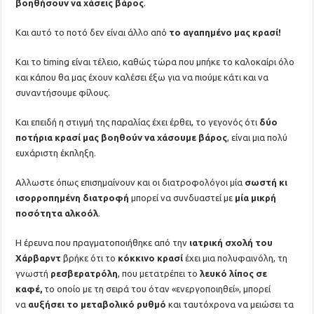
βοηθήσουν να χάσεις βάρος
.
Και αυτό το ποτό δεν είναι άλλο από
το αγαπημένο μας κρασί!
Και το timing είναι τέλειο, καθώς τώρα που μπήκε το καλοκαίρι όλο
και κάπου θα μας έχουν καλέσει έξω για να πιούμε κάτι και να
συναντήσουμε φίλους.
Και επειδή η στιγμή της παραλίας έχει έρθει, το γεγονός ότι
δύο
ποτήρια κρασί μας βοηθούν να χάσουμε βάρος
, είναι μια πολύ
ευχάριστη έκπληξη.
Αλλωστε όπως επισημαίνουν και οι διατροφολόγοι μία
σωστή κι
ισορροπημένη διατροφή
μπορεί να συνδυαστεί με
μία μικρή
ποσότητα αλκοόλ
.
Η έρευνα που πραγματοποιήθηκε από την
ιατρική σχολή του
Χάρβαρντ
βρήκε ότι το
κόκκινο κρασί
έχει μια πολυφαινόλη, τη
γνωστή
ρεσβερατρόλη
, που μετατρέπει το
λευκό λίπος σε
καφέ,
το οποίο με τη σειρά του όταν «ενεργοποιηθεί», μπορεί
να
αυξήσει το μεταβολικό ρυθμό
και ταυτόχρονα να μειώσει τα