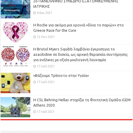
2ο ΠΑΝΕΛΛΗΝΙΟ ΣΥΝΕΔΡΙΟ ΕΞΑΤΟΜΙΚΕΥΜΕΝΗΣ
ΙΑΤΡΙΚΗΣ
9 Δεκ 2021
H Roche για ακόμα μια χρονιά «δίνει το παρών» στο
Greece Race for the Cure
12 Οκτ 2021
Η Bristol Myers Squibb λαμβάνει έγκρισηγια το
azacitidine σε δισκία, ως αρχική θεραπεία συντήρησης
για ενήλικες με οξεία μυελογενή λευχαιμία
17 Ιούλ 2021
«Βάζουμε Τρίποντο στην Υγεία»
17 Ιούλ 2021
H CSL Behring Hellas στηρίζει τη Φοιτητική Ομάδα iGEM
Athens 2020
17 Ιούλ 2021