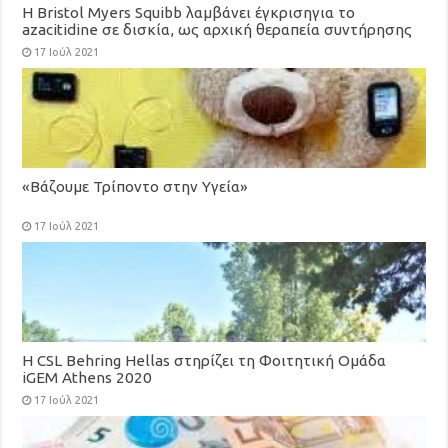
Η Bristol Myers Squibb λαμβάνει έγκρισηγια το
azacitidine σε δισκία, ως αρχική θεραπεία συντήρησης
για ενήλικες με οξεία μυελογενή λευχαιμία
17 Ιούλ 2021
«Βάζουμε Τρίποντο στην Υγεία»
17 Ιούλ 2021
H CSL Behring Hellas στηρίζει τη Φοιτητική Ομάδα
iGEM Athens 2020
17 Ιούλ 2021