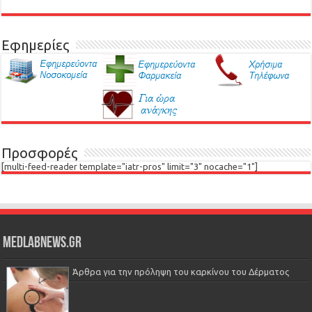
Εφημερίες
Προσφορές
[multi-feed-reader template="iatr-pros" limit="3" nocache="1"]
Medlabnews.gr
Άρθρα για την πρόληψη του καρκίνου του Δέρματος