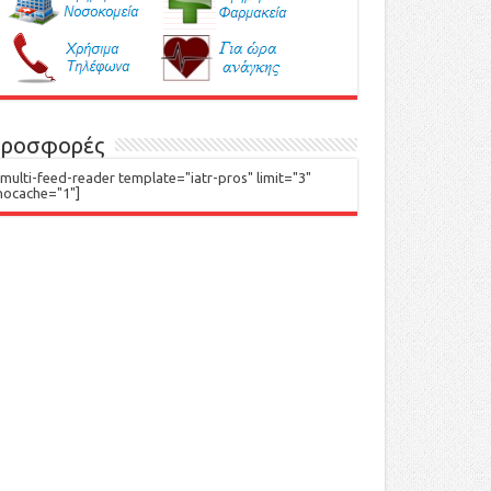
ροσφορές
[multi-feed-reader template="iatr-pros" limit="3"
nocache="1"]