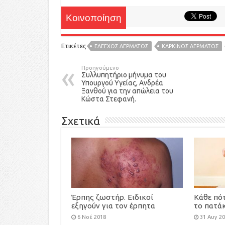
Κοινοποίηση
Ετικέτες
ΕΛΕΓΧΟΣ ΔΕΡΜΑΤΟΣ
ΚΑΡΚΙΝΟΣ ΔΕΡΜΑΤΟΣ
Προηγούμενο
Συλλυπητήριο μήνυμα του
Υπουργού Υγείας, Ανδρέα
Ξανθού για την απώλεια του
Κώστα Στεφανή.
Σχετικά
Έρπης ζωστήρ. Ειδικοί
Κάθε πότ
εξηγούν για τον έρπητα
το πατάκ
ζωστήρα και την μεθερπητική
6 Νοέ 2018
31 Αυγ 2
νευραλγία. Εμβολιάσου σήμερα