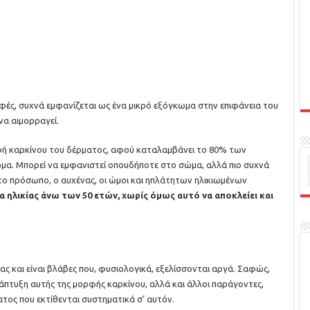
ές, συχνά εμφανίζεται ως ένα μικρό εξόγκωμα στην επιφάνεια του
να αιμορραγεί.
ορφή καρκίνου του δέρματος, αφού καταλαμβάνει το 80% των
νωμα. Μπορεί να εμφανιστεί οπουδήποτε στο σώμα, αλλά πιο συχνά
, το πρόσωπο, ο αυχένας, οι ώμοι και ηπλάτητων ηλικιωμένων
α ηλικίας άνω των 50 ετών, χωρίς όμως αυτό να αποκλείει και
ς και είναι βλάβες που, φυσιολογικά, εξελίσσονται αργά. Σαφώς,
άπτυξη αυτής της μορφής καρκίνου, αλλά και άλλοι παράγοντες,
ατος που εκτίθενται συστηματικά σ’ αυτόν.