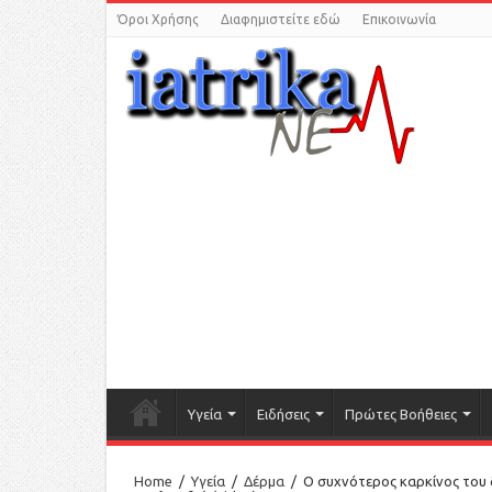
Όροι Χρήσης
Διαφημιστείτε εδώ
Επικοινωνία
Υγεία
Ειδήσεις
Πρώτες Βοήθειες
Home
/
Υγεία
/
Δέρμα
/
Ο συχνότερος καρκίνος του 