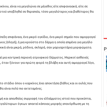
νου, είναι να μεγαλώνει σε μέγεθος είτε επιφανειακά, είτε σε
οτού υποβληθεί σε θεραπεία, τόσο μεγαλύτερος και βαθύτερος θα
ίπεδη επιφάνεια, ένα μικρό ογκίδιο, ένα μικρό σημείο που αιμορραγεί
κος (πληγή), ή μια κρούστα στο δέρμα η οποία επιμένει για μεγάλο
χικά είναι μικρά, ρόδινα, σκληρά, σαν μαργαριτάρια μορφώματα.
Ρ
ί μια κεντρική περιοχή ατροφικού δέρματος. Μερικοί ασθενείς
 όταν ξύνουν για πρώτη φορά τη βλάβη και αυτή αιμορραγεί λίγο,
ο στάδιο όπου ο καρκίνος έχει αποκτήσει βάθος και οι ουλές που
 είναι πολύ πιο εκτεταμένες.
μή και απευθείας συρραφή του ελλείμματος ιστού που προκύπτει,
μεγαλύτερων όγκων απαιτεί κάποιας μορφής επανόρθωση με τη