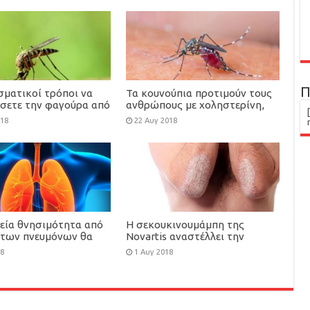
Π
σματικοί τρόποι να
Τα κουνούπια προτιμούν τους
σετε την φαγούρα από
ανθρώπους με χοληστερίνη,
ούπια
ουρικό οξύ, ιδρώτα, τις
018
22 Αυγ 2018
εγκύους
κεία θνησιμότητα από
H σεκουκινουμάμπη της
 των πνευμόνων θα
Novartis αναστέλλει την
 κατά 43% έως το 2030
εξέλιξη της δομικής βλάβης
18
1 Αυγ 2018
των αρθρώσεων στην
ψωριασική αρθρίτιδα