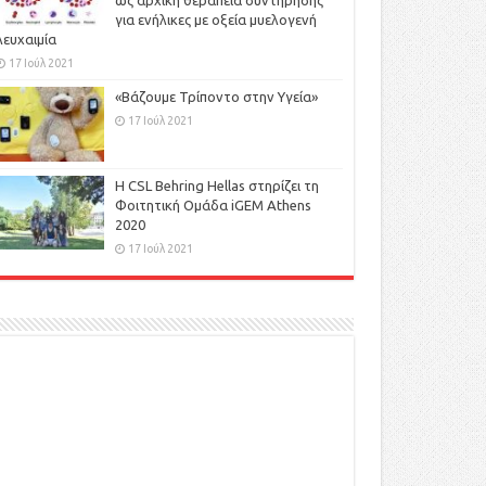
ως αρχική θεραπεία συντήρησης
για ενήλικες με οξεία μυελογενή
λευχαιμία
17 Ιούλ 2021
«Βάζουμε Τρίποντο στην Υγεία»
17 Ιούλ 2021
H CSL Behring Hellas στηρίζει τη
Φοιτητική Ομάδα iGEM Athens
2020
17 Ιούλ 2021