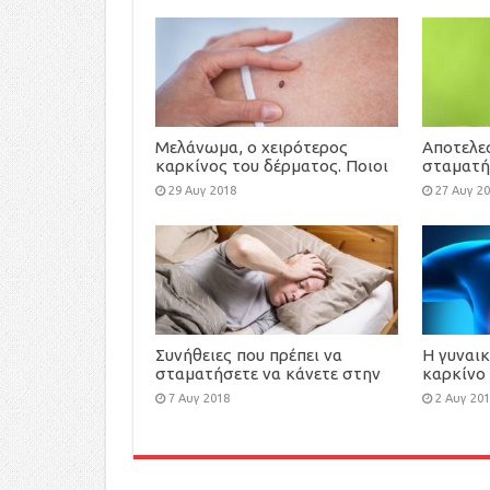
(video)
Μελάνωμα, ο χειρότερος
Αποτελε
καρκίνος του δέρματος. Ποιοι
σταματή
κινδυνεύουν; Πώς γίνεται
τα κουν
29 Αυγ 2018
27 Αυγ 2
αντιληπτό;
Συνήθειες που πρέπει να
Η γυναι
σταματήσετε να κάνετε στην
καρκίνο
κρεβατοκάμαρά σας
αυξηθεί
7 Αυγ 2018
2 Αυγ 20