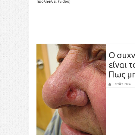
προληφθεί; (video)
Ο συχν
είναι 
Πως μπ
Iatrika Nea