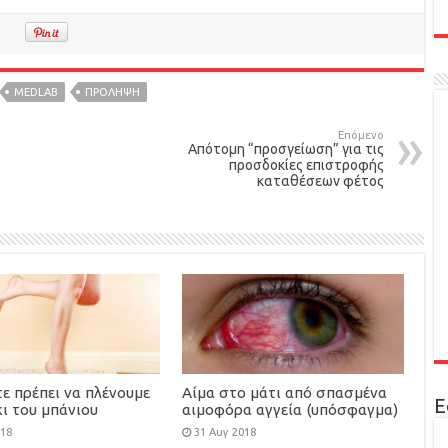
ΜΕDLAB
ΠΡΟΛΗΨΗ
Επόμενο
Απότομη “προσγείωση” για τις
προσδοκίες επιστροφής
καταθέσεων φέτος
ε πρέπει να πλένουμε
Αίμα στο μάτι από σπασμένα
Ε
ι του μπάνιου
αιμοφόρα αγγεία (υπόσφαγμα)
018
31 Αυγ 2018