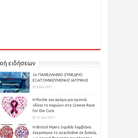
οή ειδήσεων
2ο ΠΑΝΕΛΛΗΝΙΟ ΣΥΝΕΔΡΙΟ
ΕΞΑΤΟΜΙΚΕΥΜΕΝΗΣ ΙΑΤΡΙΚΗΣ
9 Δεκ 2021
H Roche για ακόμα μια χρονιά
«δίνει το παρών» στο Greece Race
for the Cure
12 Οκτ 2021
Η Bristol Myers Squibb λαμβάνει
έγκρισηγια το azacitidine σε δισκία,