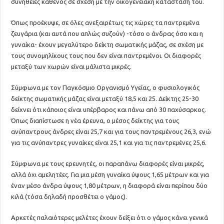
συνήθειες καθενός σε σχέση με την οικογενειακή κατάστασή του.
Όπως προέκυψε, σε όλες ανεξαιρέτως τις χώρες τα παντρεμένα
ζευγάρια (και αυτά που απλώς συζούν) -τόσο ο άνδρας όσο και η
γυναίκα- έχουν μεγαλύτερο δείκτη σωματικής μάζας, σε σχέση με
τους συνομηλίκους τους που δεν είναι παντρεμένοι. Οι διαφορές
μεταξύ των χωρών είναι μάλιστα μικρές.
Σύμφωνα με τον Παγκόσμιο Οργανισμό Υγείας, ο φυσιολογικός
δείκτης σωματικής μάζας είναι μεταξύ 18,5 και 25. Δείκτης 25-30
δείχνει ότι κάποιος είναι υπέρβαρος και πάνω από 30 παχύσαρκος.
Όπως διαπίστωσε η νέα έρευνα, ο μέσος δείκτης για τους
ανύπαντρους άνδρες είναι 25,7 και για τους παντρεμένους 26,3, ενώ
για τις ανύπαντρες γυναίκες είναι 25,1 και για τις παντρεμένες 25,6.
Σύμφωνα με τους ερευνητές, οι παραπάνω διαφορές είναι μικρές,
αλλά όχι αμελητέες. Για μια μέση γυναίκα ύψους 1,65 μέτρων και για
έναν μέσο άνδρα ύψους 1,80 μέτρων, η διαφορά είναι περίπου δύο
κιλά (τόσα δηλαδή προσθέτει ο γάμος).
Αρκετές παλαιότερες μελέτες έχουν δείξει ότι ο γάμος κάνει γενικά