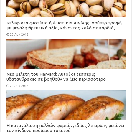
Κελυφωτά φιστίκια ή Φυστίκια Αιγίνης, σούπερ τροφή
με μεγάλη θρεπτική αξία, κάνοντας καλό σε καρδιά,
χοληστερίνη, μάτια, αδυνάτισμα
23 Αυγ 2018
Νέα μελέτη του Harvard: Αυτοί οι τέσσερις
υδατάνθρακες σε βοηθούν να ζεις περισσότερο
22 Αυγ 2018
Η κατανάλωση πολλών ψαριών, ιδίως λιπαρών, μειώνει
τον κίνδυνο πρόωρου τοκετού