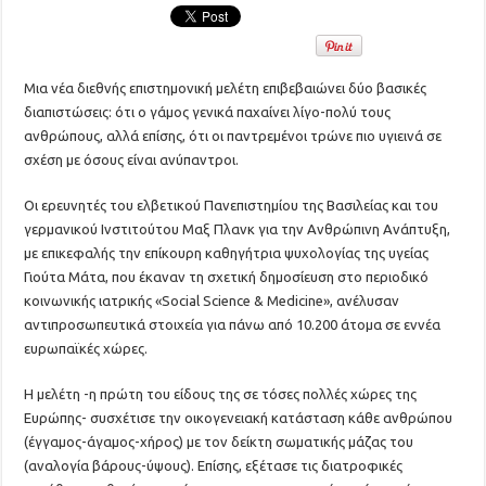
Μια νέα διεθνής επιστημονική μελέτη επιβεβαιώνει δύο βασικές
διαπιστώσεις: ότι ο γάμος γενικά παχαίνει λίγο-πολύ τους
ανθρώπους, αλλά επίσης, ότι οι παντρεμένοι τρώνε πιο υγιεινά σε
σχέση με όσους είναι ανύπαντροι.
Οι ερευνητές του ελβετικού Πανεπιστημίου της Βασιλείας και του
γερμανικού Ινστιτούτου Μαξ Πλανκ για την Ανθρώπινη Ανάπτυξη,
με επικεφαλής την επίκουρη καθηγήτρια ψυχολογίας της υγείας
Γιούτα Μάτα, που έκαναν τη σχετική δημοσίευση στο περιοδικό
κοινωνικής ιατρικής «Social Science & Medicine», ανέλυσαν
αντιπροσωπευτικά στοιχεία για πάνω από 10.200 άτομα σε εννέα
ευρωπαϊκές χώρες.
Η μελέτη -η πρώτη του είδους της σε τόσες πολλές χώρες της
Ευρώπης- συσχέτισε την οικογενειακή κατάσταση κάθε ανθρώπου
(έγγαμος-άγαμος-χήρος) με τον δείκτη σωματικής μάζας του
(αναλογία βάρους-ύψους). Επίσης, εξέτασε τις διατροφικές