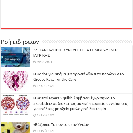
Ροή ειδήσεων
2ο ΠΑΝΕΛΛΗΝΙΟ ΣΥΝΕΔΡΙΟ ΕΞΑΤΟΜΙΚΕΥΜΕΝΗΣ
ΙΑΤΡΙΚΗΣ
9 Δεκ 2021
H Roche για ακόμα μια χρονιά «δίνει το παρών» στο
Greece Race for the Cure
12 Οκτ 2021
Η Bristol Myers Squibb λαμβάνει έγκρισηγια το
azacitidine σε δισκία, ως αρχική θεραπεία συντήρησης
για ενήλικες με οξεία μυελογενή λευχαιμία
17 Ιούλ 2021
«Βάζουμε Τρίποντο στην Υγεία»
17 Ιούλ 2021