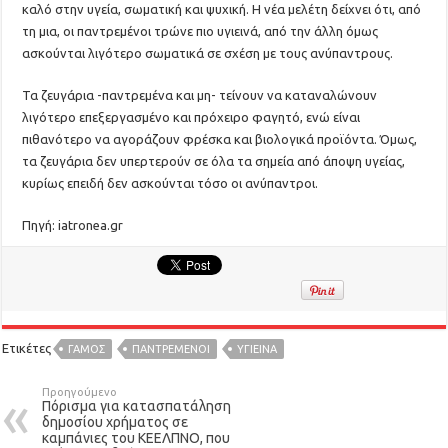
καλό στην υγεία, σωματική και ψυχική. Η νέα μελέτη δείχνει ότι, από
τη μια, οι παντρεμένοι τρώνε πιο υγιεινά, από την άλλη όμως
ασκούνται λιγότερο σωματικά σε σχέση με τους ανύπαντρους.
Τα ζευγάρια -παντρεμένα και μη- τείνουν να καταναλώνουν
λιγότερο επεξεργασμένο και πρόχειρο φαγητό, ενώ είναι
πιθανότερο να αγοράζουν φρέσκα και βιολογικά προϊόντα. Όμως,
τα ζευγάρια δεν υπερτερούν σε όλα τα σημεία από άποψη υγείας,
κυρίως επειδή δεν ασκούνται τόσο οι ανύπαντροι.
Πηγή: iatronea.gr
Ετικέτες
ΓΑΜΟΣ
ΠΑΝΤΡΕΜΈΝΟΙ
ΥΓΙΕΙΝΆ
Προηγούμενο
Πόρισμα για κατασπατάληση
δημοσίου χρήματος σε
καμπάνιες του ΚΕΕΛΠΝΟ, που