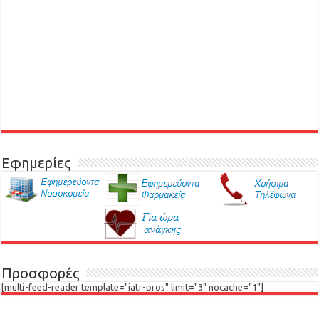
Εφημερίες
Προσφορές
[multi-feed-reader template="iatr-pros" limit="3" nocache="1"]