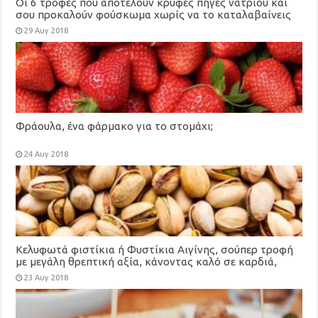
Οι 6 τροφές που αποτελούν κρυφές πηγές νατρίου και
σου προκαλούν φούσκωμα χωρίς να το καταλαβαίνεις
29 Αυγ 2018
Φράουλα, ένα φάρμακο για το στομάχι;
24 Αυγ 2018
Κελυφωτά φιστίκια ή Φυστίκια Αιγίνης, σούπερ τροφή
με μεγάλη θρεπτική αξία, κάνοντας καλό σε καρδιά,
χοληστερίνη, μάτια, αδυνάτισμα
23 Αυγ 2018