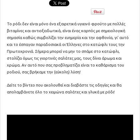
Το ρόδι δεν είναι μόνο ένα εξαιρετικά υγιεινό φρούτο με πολλές
βιταμίνες και αντιοξειδωτικά, είναι ένας καρπός με σημειολογική
σημασία καθώς συμβολίζει την ευημερία και την αφθονία, γι’ αυτό
και το έσπαγαν παραδοσιακά οι Έλληνες στο κατώφλι τους την
Πρωτοχρονιά. Σήμερα μπορεί να μην το σπάμε στο κατώφλι,
στολίζει όμως τις γιορτινές σαλάτες μας, τους δίνει άρωμα και
χρώμα. Αν αυτό που σας προβληματίζει είναι το καθάρισμα του
ροδιού, σας βρήκαμε την (εύκολη) λύση!
Δείτε το βίντεο που ακολουθεί και διαβάστε τις οδηγίες και θα
απολαμβάνετε όλο το χειμώνα σαλάτες και γλυκά με ρόδι!