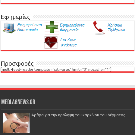
Εφημερίες
Προσφορές
[multi-feed-reader template="iatr-pros" limit="3" nocache="1"]
Medlabnews.gr
Άρθρα για την πρόληψη του καρκίνου του Δέρματος