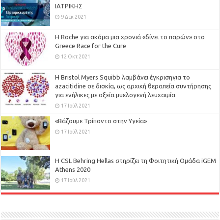
ΙΑΤΡΙΚΗΣ
9 Δεκ 2021
H Roche για ακόμα μια χρονιά «δίνει το παρών» στο
Greece Race for the Cure
12 Οκτ 2021
Η Bristol Myers Squibb λαμβάνει έγκρισηγια το
azacitidine σε δισκία, ως αρχική θεραπεία συντήρησης
για ενήλικες με οξεία μυελογενή λευχαιμία
17 Ιούλ 2021
«Βάζουμε Τρίποντο στην Υγεία»
17 Ιούλ 2021
H CSL Behring Hellas στηρίζει τη Φοιτητική Ομάδα iGEM
Athens 2020
17 Ιούλ 2021