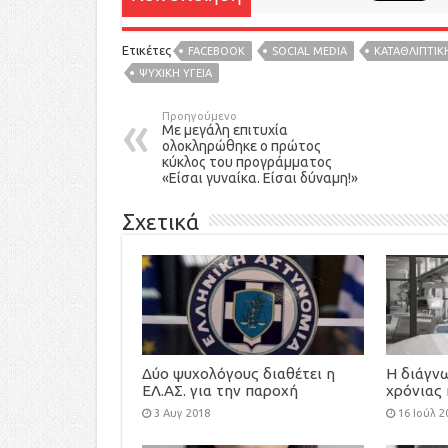
Ετικέτες
FACEBOOK
SOCIAL MEDIA
ΚΑΤΑΘΛΙΠΤΙΚ
ΨΥΧΙΚΗ ΥΓΕΙΑ
Προηγούμενο
Με μεγάλη επιτυχία
ολοκληρώθηκε ο πρώτος
κύκλος του προγράμματος
«Είσαι γυναίκα. Είσαι δύναμη!»
Σχετικά
Δύο ψυχολόγους διαθέτει η
Η διάγν
ΕΛ.ΑΣ. για την παροχή
χρόνιας 
ψυχολογικής υποστήριξης
… τέλος
3 Αυγ 2018
16 Ιούλ 2
στους πληγέντες