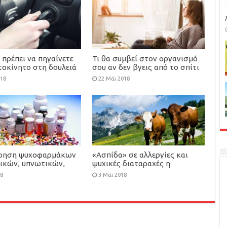
ν πρέπει να πηγαίνετε
Τι θα συμβεί στον οργανισμό
τοκίνητο στη δουλειά
σου αν δεν βγεις από το σπίτι
μια ολόκληρη μέρα
018
22 Μάι 2018
ρηση ψυχοφαρμάκων
«Ασπίδα» σε αλλεργίες και
τικών, υπνωτικών,
ψυχικές διαταραχές η
ικών κλπ) οδηγούν σε
διαβίωση κοντά σε ζώα
18
3 Μάι 2018
 και εθισμό με
νες συνέπειες