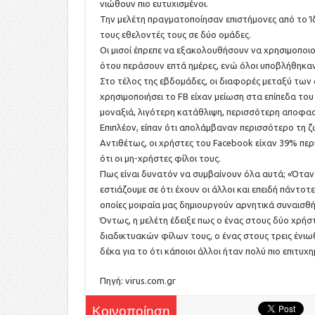
νιώθουν πιο ευτυχισμένοι.
Την μελέτη πραγματοποίησαν επιστήμονες από το Ίδ
τους εθελοντές τους σε δύο ομάδες.
Οι μισοί έπρεπε να εξακολουθήσουν να χρησιμοποιού
ότου περάσουν επτά ημέρες, ενώ όλοι υποβλήθηκα
Στο τέλος της εβδομάδες, οι διαφορές μεταξύ των 
χρησιμοποιήσει το FB είχαν μείωση στα επίπεδα του
μοναξιά, λιγότερη κατάθλιψη, περισσότερη αποφασ
Επιπλέον, είπαν ότι απολάμβαναν περισσότερο τη ζ
Αντιθέτως, οι χρήστες του Facebook είχαν 39% περ
ότι οι μη-χρήστες φίλοι τους.
Πως είναι δυνατόν να συμβαίνουν όλα αυτά; «Όταν
εστιάζουμε σε ότι έχουν οι άλλοι και επειδή πάντοτ
οποίες μοιραία μας δημιουργούν αρνητικά συναισθή
Όντως, η μελέτη έδειξε πως ο ένας στους δύο χρήστ
διαδικτυακών φίλων τους, ο ένας στους τρεις ένιωθ
δέκα για το ότι κάποιοι άλλοι ήταν πολύ πιο επιτυχη
Πηγή: virus.com.gr
Κοινοποίηση