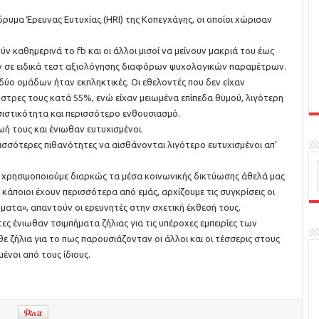
ρυμα Έρευνας Ευτυχίας (HRI) της Κοπεγχάγης, οι οποίοι χώρισαν
ν καθημερινά το fb και οι άλλοι μισοί να μείνουν μακριά του έως
ν σε ειδικά τεστ αξιολόγησης διαφόρων ψυχολογικών παραμέτρων.
δύο ομάδων ήταν εκπληκτικές. Οι εθελοντές που δεν είχαν
 στρες τους κατά 55%, ενώ είχαν μειωμένα επίπεδα θυμού, λιγότερη
ιστικότητα και περισσότερο ενθουσιασμό.
ωή τους και ένιωθαν ευτυχισμένοι.
ισσότερες πιθανότητες να αισθάνονται λιγότερο ευτυχισμένοι απ’
 χρησιμοποιούμε διαρκώς τα μέσα κοινωνικής δικτύωσης άθελά μας
ε κάποιοι έχουν περισσότερα από εμάς, αρχίζουμε τις συγκρίσεις οι
ματα», απαντούν οι ερευνητές στην σχετική έκθεσή τους.
ες ένιωθαν τσιμπήματα ζήλιας για τις υπέροχες εμπειρίες των
ε ζήλια για το πως παρουσιάζονταν οι άλλοι και οι τέσσερις στους
μένοι από τους ίδιους.