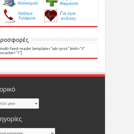
ροσφορές
[multi-feed-reader template="iatr-pros" limit="3"
nocache="1"]
ορικό
τηγορίες