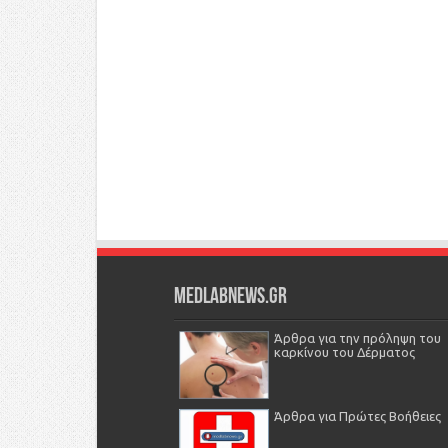
Medlabnews.gr
Άρθρα για την πρόληψη του
καρκίνου του Δέρματος
Άρθρα για Πρώτες Βοήθειες