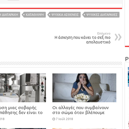
Ή ΔΙΑΤΑΡΑΧΉ
ΚΑΤΑΘΛΙΨΗ
ΨΥΧΙΚΑ ΑΣΘΕΝΕΙΣ
ΨΥΧΙΚΈΣ ΔΙΑΤΑΡΑΧΈΣ
Επόμενο
Η άσκηση που κάνει το σεξ πιο
απολαυστικό
Ρ
ωση μιας σοβαρής
Οι αλλαγές που συμβαίνουν
πάθησης δεν είναι το
στο σώμα όταν βλέπουμε
 του κόσμου
θρίλερ
018
7 Ιούλ 2018