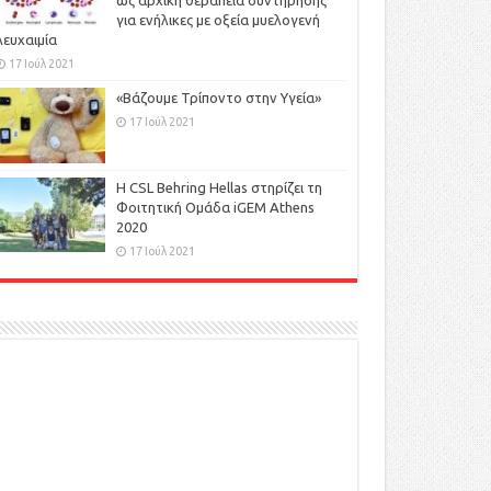
ως αρχική θεραπεία συντήρησης
για ενήλικες με οξεία μυελογενή
λευχαιμία
17 Ιούλ 2021
«Βάζουμε Τρίποντο στην Υγεία»
17 Ιούλ 2021
H CSL Behring Hellas στηρίζει τη
Φοιτητική Ομάδα iGEM Athens
2020
17 Ιούλ 2021