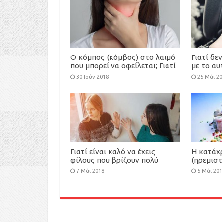
Ο κόμπος (κόμβος) στο λαιμό
Γιατί δε
που μπορεί να οφείλεται; Γιατί
με το αυ
απαιτείται πλήρης έλεγχος;
30 Ιούν 2018
25 Μάι 2
Γιατί είναι καλό να έχεις
Η κατάχ
φίλους που βρίζουν πολύ
(ηρεμισ
-Ψυχολόγοι εξηγούν τα
αγχολυτ
7 Μάι 2018
5 Μάι 20
πλεονεκτήματα
εξάρτηση
επικίνδυ