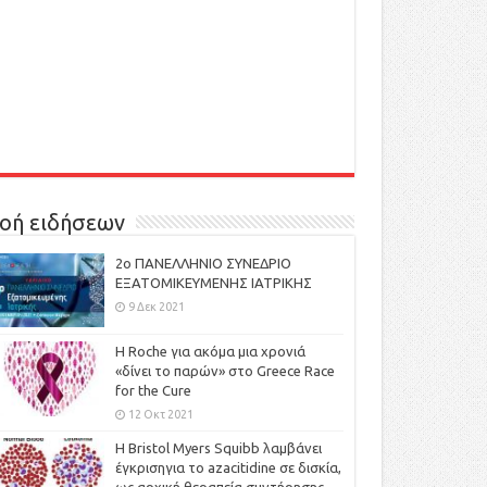
οή ειδήσεων
2ο ΠΑΝΕΛΛΗΝΙΟ ΣΥΝΕΔΡΙΟ
ΕΞΑΤΟΜΙΚΕΥΜΕΝΗΣ ΙΑΤΡΙΚΗΣ
9 Δεκ 2021
H Roche για ακόμα μια χρονιά
«δίνει το παρών» στο Greece Race
for the Cure
12 Οκτ 2021
Η Bristol Myers Squibb λαμβάνει
έγκρισηγια το azacitidine σε δισκία,