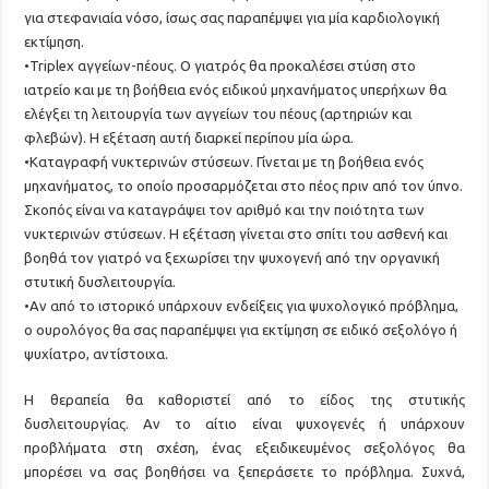
για στεφανιαία νόσο, ίσως σας παραπέμψει για μία καρδιολογική
εκτίμηση.
•Triplex αγγείων-πέους. Ο γιατρός θα προκαλέσει στύση στο
ιατρείο και με τη βοήθεια ενός ειδικού μηχανήματος υπερήχων θα
ελέγξει τη λειτουργία των αγγείων του πέους (αρτηριών και
φλεβών). Η εξέταση αυτή διαρκεί περίπου μία ώρα.
•Καταγραφή νυκτερινών στύσεων. Γίνεται με τη βοήθεια ενός
μηχανήματος, το οποίο προσαρμόζεται στο πέος πριν από τον ύπνο.
Σκοπός είναι να καταγράψει τον αριθμό και την ποιότητα των
νυκτερινών στύσεων. Η εξέταση γίνεται στο σπίτι του ασθενή και
βοηθά τον γιατρό να ξεχωρίσει την ψυχογενή από την οργανική
στυτική δυσλειτουργία.
•Αν από το ιστορικό υπάρχουν ενδείξεις για ψυχολογικό πρόβλημα,
ο ουρολόγος θα σας παραπέμψει για εκτίμηση σε ειδικό σεξολόγο ή
ψυχίατρο, αντίστοιχα.
Η θεραπεία θα καθοριστεί από το είδος της στυτικής
δυσλειτουργίας. Αν το αίτιο είναι ψυχογενές ή υπάρχουν
προβλήματα στη σχέση, ένας εξειδικευμένος σεξολόγος θα
μπορέσει να σας βοηθήσει να ξεπεράσετε το πρόβλημα. Συχνά,