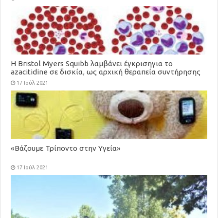
Η Bristol Myers Squibb λαμβάνει έγκρισηγια το
azacitidine σε δισκία, ως αρχική θεραπεία συντήρησης
για ενήλικες με οξεία μυελογενή λευχαιμία
17 Ιούλ 2021
«Βάζουμε Τρίποντο στην Υγεία»
17 Ιούλ 2021