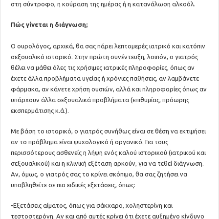
στη σύντροφο, η κούραση της ημέρας ή η κατανάλωση αλκοόλ.
Πώς γίνεται η διάγνωση;
Ο ουρολόγος, αρχικά, θα σας πάρει λεπτομερές ιατρικό και κατόπιν
σεξουαλικό ιστορικό. Στην πρώτη συνέντευξη, λοιπόν, ο γιατρός
θέλει να μάθει όλες τις χρήσιμες ιατρικές πληροφορίες, όπως αν
έχετε άλλα προβλήματα υγείας ή χρόνιες παθήσεις, αν λαμβάνετε
φάρμακα, αν κάνετε χρήση ουσιών, αλλά και πληροφορίες όπως αν
υπάρχουν άλλα σεξουαλικά προβλήματα (επιθυμίας, πρόωρης
εκσπερμάτισης κ.ά.).
Με βάση το ιστορικό, ο γιατρός συνήθως είναι σε θέση να εκτιμήσει
αν το πρόβλημα είναι ψυχολογικό ή οργανικό. Για τους
περισσότερους ασθενείς η λήψη ενός καλού ιστορικού (ιατρικού και
σεξουαλικού) και η κλινική εξέταση αρκούν, για να τεθεί διάγνωση.
Αν, όμως, ο γιατρός σας το κρίνει σκόπιμο, θα σας ζητήσει να
υποβληθείτε σε πιο ειδικές εξετάσεις, όπως:
•Εξετάσεις αίματος, όπως για σάκχαρο, χοληστερίνη και
τεστοστερόνη. Αν και από αυτές κρίνει ότι έχετε αυξημένο κίνδυνο