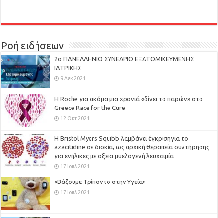
Ροή ειδήσεων
2ο ΠΑΝΕΛΛΗΝΙΟ ΣΥΝΕΔΡΙΟ ΕΞΑΤΟΜΙΚΕΥΜΕΝΗΣ
ΙΑΤΡΙΚΗΣ
9 Δεκ 2021
H Roche για ακόμα μια χρονιά «δίνει το παρών» στο
Greece Race for the Cure
12 Οκτ 2021
Η Bristol Myers Squibb λαμβάνει έγκρισηγια το
azacitidine σε δισκία, ως αρχική θεραπεία συντήρησης
για ενήλικες με οξεία μυελογενή λευχαιμία
17 Ιούλ 2021
«Βάζουμε Τρίποντο στην Υγεία»
17 Ιούλ 2021