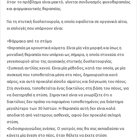
όταν το πρόβλημα είναι μεικτό, γίνεται συνδυασμός ψυχοθεραπείας
και φαρμακευτικής θεραπείας.
Για τη στυτική δυσλειτουργία, η οποία οφείλεται σε οργανικά αίτια,
οι επιλογές που υπάρχουν είναι:
•Φάρμακα από το στόμα
•Θεραπεία με κρουστικά κύματα. Είναι μία νέα μορφή και ίσως η
μοναδική θεραπεία που υπάρχει ως σήμερα, η οποία στοχεύει στο
γενεσιουργό αίτιο της αγγειακής στυτικής δυσλειτουργίας.
•Συσκευή αντλίας κενού. Είναι μία μέθοδος, κατά την οποία, με μία
συσκευή που τοποθετείται μέσα στο πέος, δημιουργείται κενό
αέρος, και αυτό προκαλεί είσοδο αίματος και διόγκωση του πέους.
Στη συνέχεια, τοποθετείται ένας δακτύλιος στη βάση του πέους, για
να διατηρηθεί η στύση. Σημαντικό είναι να γνωρίζετε ότι ο
δακτύλιος δεν πρέπει να παραμένει τοποθετημένος για διάστημα
μεγαλύτερο των 30 λεπτών. Η θεραπεία αυτή δεν είναι καλά
αποδεκτή από νεότερους ασθενείς, αφού δεν προκαλεί σκληρή
στύση.
•Ενδοσηραγγώδεις ενέσεις. Ο γιατρός σας θα σας εκπαιδεύσει να
κάνετε μία ένεση στο πέος, όταν θέλετε να έχετε στύση