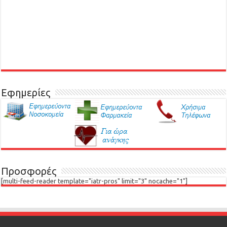
Εφημερίες
Προσφορές
[multi-feed-reader template="iatr-pros" limit="3" nocache="1"]