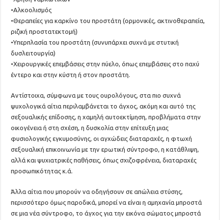
•Αλκοολισμός
•Θεραπείες για καρκίνο του προστάτη (ορμονικές, ακτινοθεραπεία,
ριζική προστατεκτομή)
•Υπερπλασία του προστάτη (συνυπάρχει συχνά με στυτική
δυσλειτουργία)
•Χειρουργικές επεμβάσεις στην πύελο, όπως επεμβάσεις στο παχύ
έντερο και στην κύστη ή στον προστάτη.
Αντίστοιχα, σύμφωνα με τους ουρολόγους, στα πιο συχνά
ψυχολογικά αίτια περιλαμβάνεται το άγχος, ακόμη και αυτό της
σεξουαλικής επίδοσης, η χαμηλή αυτοεκτίμηση, προβλήματα στην
οικογένεια ή στη σχέση, η δυσκολία στην επίτευξη μιας
φυσιολογικής εγκυμοσύνης, οι αγχώδεις διαταραχές, η φτωχή
σεξουαλική επικοινωνία με την ερωτική σύντροφο, η κατάθλιψη,
αλλά και ψυχιατρικές παθήσεις, όπως σχιζοφρένεια, διαταραχές
προσωπικότητας κ.ά.
Άλλα αίτια που μπορούν να οδηγήσουν σε απώλεια στύσης,
περισσότερο όμως παροδικά, μπορεί να είναι η αμηχανία μπροστά
σε μια νέα σύντροφο, το άγχος για την εικόνα σώματος μπροστά