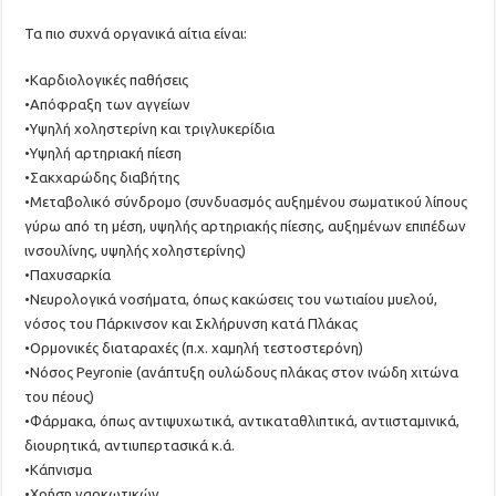
Τα πιο συχνά οργανικά αίτια είναι:
•Καρδιολογικές παθήσεις
•Απόφραξη των αγγείων
•Υψηλή χοληστερίνη και τριγλυκερίδια
•Υψηλή αρτηριακή πίεση
•Σακχαρώδης διαβήτης
•Μεταβολικό σύνδρομο (συνδυασμός αυξημένου σωματικού λίπους
γύρω από τη μέση, υψηλής αρτηριακής πίεσης, αυξημένων επιπέδων
ινσουλίνης, υψηλής χοληστερίνης)
•Παχυσαρκία
•Νευρολογικά νοσήματα, όπως κακώσεις του νωτιαίου μυελού,
νόσος του Πάρκινσον και Σκλήρυνση κατά Πλάκας
•Ορμονικές διαταραχές (π.χ. χαμηλή τεστοστερόνη)
•Νόσος Peyronie (ανάπτυξη ουλώδους πλάκας στον ινώδη χιτώνα
του πέους)
•Φάρμακα, όπως αντιψυχωτικά, αντικαταθλιπτικά, αντιισταμινικά,
διουρητικά, αντιυπερτασικά κ.ά.
•Κάπνισμα
•Χρήση ναρκωτικών