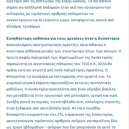
λιγότερο από τις επιπτώσεις της κακής υγιεινής. Τα πιο πιθανά
σημεία για εκδήλωση επιδημιών ήταν εκεί που οργανώνονταν
πολιορκίες, με τεράστιους αριθμούς πολεμιστών να
συγκεντρώνονται σε ελάχιστο χώρο, υποφέροντας συχνά από
ελλείψεις τροφίμων.
Συνηθέστερη ασθένεια για τους αρχαίους ήταν η δυσεντερία
.
Αποκαλούμενη «εκστρατευτικός πυρετός», είναι πιθανώς η
κοινότερη ασθένεια μεταξύ των στρατιωτών όλων των εποχών. Η
πρώτη σαφής περιγραφή των συμπτωμάτων της δυσεντερίας
σημειώνεται σε αιγυπτιακούς πάπυρους του 1550 π.Χ., αλλά θα
πρέπει να ήταν γνωστά από πολύ παλαιότερες περιόδους. Ο
Ιπποκράτης τα αναφέρει με λεπτομέρειες στα γραπτά του. Τα
ρωμαϊκά ιατρικά κείμενα παρουσιάζουν εκτενώς προληπτικές
μεθόδους. Η δυσεντερία προκαλείται από έναν υδρόβιο βάκιλλο
που μεταδίδεται στον οργανισμό από μολυσμένη τροφή και νερό.
Συνέβη συχνά σε πορείες, να καταβληθεί ένας ολόκληρος στρατός,
όταν ξεδίψασε από ακατάλληλη πηγή. Αν και η συνήθης
θνησιμότητα κυμαινόταν στο 5%, η εμφάνιση της δυσεντερίας
ακινητοποιούσε τεράστιους αριθμούς ανδρών για περιόδους δύο
ως τριών εβδομάδων – ανδρών που δεν μπορούσαν σε αυτό το