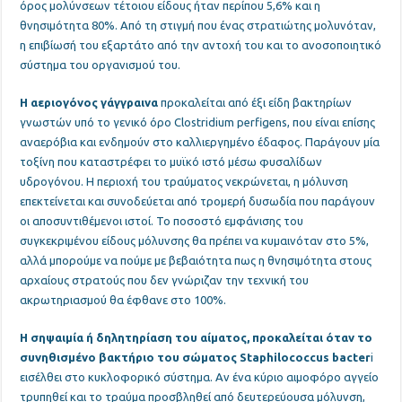
όρος μολύνσεων τέτοιου είδους ήταν περίπου 5,6% και η
θνησιμότητα 80%. Από τη στιγμή που ένας στρατιώτης μολυνόταν,
η επιβίωσή του εξαρτάτο από την αντοχή του και το ανοσοποιητικό
σύστημα του οργανισμού του.
Η αεριογόνος γάγγραινα
προκαλείται από έξι είδη βακτηρίων
γνωστών υπό το γενικό όρο Clostridium perfigens, που είναι επίσης
αναερόβια και ενδημούν στο καλλιεργημένο έδαφος. Παράγουν μία
τοξίνη που καταστρέφει το μυϊκό ιστό μέσω φυσαλίδων
υδρογόνου. Η περιοχή του τραύματος νεκρώνεται, η μόλυνση
επεκτείνεται και συνοδεύεται από τρομερή δυσωδία που παράγουν
οι αποσυντιθέμενοι ιστοί. Το ποσοστό εμφάνισης του
συγκεκριμένου είδους μόλυνσης θα πρέπει να κυμαινόταν στο 5%,
αλλά μπορούμε να πούμε με βεβαιότητα πως η θνησιμότητα στους
αρχαίους στρατούς που δεν γνώριζαν την τεχνική του
ακρωτηριασμού θα έφθανε στο 100%.
Η σηψαιμία ή δηλητηρίαση του αίματος, προκαλείται όταν το
συνηθισμένο βακτήριο του σώματος Staphilococcus bacter
i
εισέλθει στο κυκλοφορικό σύστημα. Αν ένα κύριο αιμοφόρο αγγείο
τρυπηθεί και το τραύμα προσβληθεί από δευτερεύουσα μόλυνση,