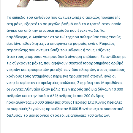
Το επίπεδο του κινδύνου που αντιμετώπιζε ο αρχαίος πολεμιστής
στη μάχη
, εξαρτάτο σε μεγάλο βαθμό από το στρατό στον οποίο
άνηκε και από την ιστορική περίοδο που έτυχε να ζει. Για
παράδειγμα, ο Αιγύπτιος στρατιώτης που πολεμούσε τους Υκσώς
είχε λίγε πιθανότητες να αποφύγει το μοιραίο, ενώ ο Ρωμαίος
στρατιώτης που αντιμετώπιζε του Βέλγους ή τους Σάξονες
άτακτους μπορούσε να προσδοκά σίγουρη επιβίωση. Σε αντίθεση με
τις σύγχρονες μάχες, που αφήνουν σχετικά ισορροπημένος αριθμό
νεκρών και τραυματιών μεταξύ των δύο πλευρών, στους αρχαίους
χρόνους τους ηττημένους περίμενε τρομακτική σφαγή, ενώ οι
νικητές υφίσταντο αμελητέες απώλειες. Στη μάχη του Μαραθώνα,
οι νικητές Αθηναίοι είχαν μόλις 192 νεκρούς από μια δύναμη 10.000
ανδρών και στην Ισσό ο Αλέξανδρος έχασε 200 άνδρες
προκαλώντας 50.000 απώλειες στους Πέρσες! Στις Κυνός Κεφαλές
οι ρωμαϊκές λεγεώνες προκάλεσαν 8.000 θανάτους και ουσιαστικά
διέλυσαν το μακεδονικό στρατό, με απώλειες 700 ανδρών.