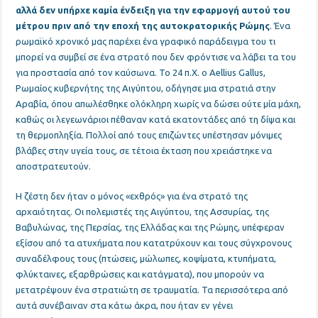
αλλά δεν υπήρχε καμία ένδειξη για την εφαρμογή αυτού του
μέτρου πριν από την εποχή της αυτοκρατορικής Ρώμης
. Ένα
ρωμαϊκό χρονικό μας παρέχει ένα γραφικό παράδειγμα του τι
μπορεί να συμβεί σε ένα στρατό που δεν φρόντισε να λάβει τα του
για προστασία από τον καύσωνα. Το 24 π.Χ. ο Aellius Gallus,
Ρωμαίος κυβερνήτης της Αιγύπτου, οδήγησε μια στρατιά στην
Αραβία, όπου απωλέσθηκε ολόκληρη χωρίς να δώσει ούτε μία μάχη,
καθώς οι λεγεωνάριοι πέθαναν κατά εκατοντάδες από τη δίψα και
τη θερμοπληξία. Πολλοί από τους επιζώντες υπέστησαν μόνιμες
βλάβες στην υγεία τους, σε τέτοια έκταση που χρειάστηκε να
αποστρατευτούν.
Η ζέστη δεν ήταν ο μόνος «εχθρός» για ένα στρατό της
αρχαιότητας
. Οι πολεμιστές της Αιγύπτου, της Ασσυρίας, της
Βαβυλώνας, της Περσίας, της Ελλάδας και της Ρώμης, υπέφεραν
εξίσου από τα ατυχήματα που κατατρύχουν και τους σύγχρονους
συναδέλφους τους (πτώσεις, μώλωπες, κοψίματα, κτυπήματα,
φλύκταινες, εξαρθρώσεις και κατάγματα), που μπορούν να
μετατρέψουν ένα στρατιώτη σε τραυματία. Τα περισσότερα από
αυτά συνέβαιναν στα κάτω άκρα, που ήταν εν γένει