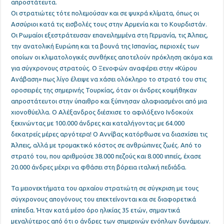
απροστάτευτα.
Οι στρατιώτες τότε πολεμούσαν και σε ψυχρά κλίματα
, όπως οι
Ασσύριοι κατά τις εισβολές τους στην Αρμενία και το Κουρδιστάν.
Οι Ρωμαίοι εξεστράτευσαν επανειλημμένα στη Γερμανία, τις Άλπεις,
την ανατολική Ευρώπη και τα βουνά της Ισπανίας, περιοχές των
οποίων οι κλιματολογικές συνθήκες αποτελούν πρόκληση ακόμα και
για σύγχρονους στρατούς. Ο Ξενοφών αναφέρει στην «Κύρου
Ανάβαση» πως λίγο έλειψε να χάσει ολόκληρο το στρατό του στις
οροσειρές της σημερινής Τουρκίας, όταν οι άνδρες κοιμήθηκαν
απροστάτευτοι στην ύπαιθρο και ξύπνησαν αλαφιασμένοι από μια
χιονοθύελλα. Ο Αλέξανδρος διέσχισε το αφιλόξενο Ινδοκούχ
ξεκινώντας με 100.000 άνδρες και καταλήγοντας με 64.000
δεκατρείς μέρες αργότερα! Ο Αννίβας κατόρθωσε να διασχίσει τις
Άλπεις, αλλά με τρομακτικό κόστος σε ανθρώπινες ζωές. Από το
στρατό του, που αριθμούσε 38.000 πεζούς και 8.000 ιππείς, έχασε
20.000 άνδρες μέχρι να φθάσει στη βόρεια ιταλική πεδιάδα.
Τα μειονεκτήματα του αρχαίου στρατιώτη σε σύγκριση με τους
σύγχρονους απογόνους του επεκτείνονται και σε διαφορετικά
επίπεδα
. Ήταν κατά μέσο όρο ηλικίας 35 ετών, σημαντικά
μεγαλύτερος από ότι ο άνδρες των σημερινών ενόπλων δυνάμεων.