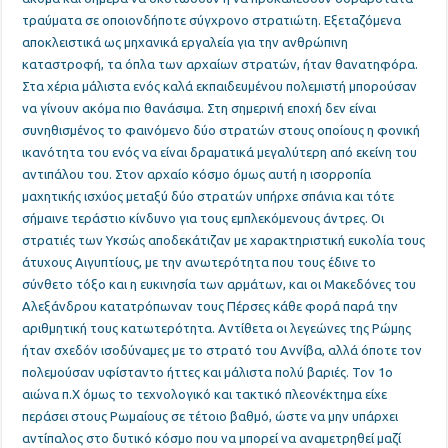
τραύματα σε οποιονδήποτε σύγχρονο στρατιώτη. Εξεταζόμενα
αποκλειστικά ως μηχανικά εργαλεία για την ανθρώπινη
καταστροφή, τα όπλα των αρχαίων στρατών, ήταν θανατηφόρα.
Στα χέρια μάλιστα ενός καλά εκπαιδευμένου πολεμιστή μπορούσαν
να γίνουν ακόμα πιο θανάσιμα. Στη σημερινή εποχή δεν είναι
συνηθισμένος το φαινόμενο δύο στρατών στους οποίους η φονική
ικανότητα του ενός να είναι δραματικά μεγαλύτερη από εκείνη του
αντιπάλου του. Στον αρχαίο κόσμο όμως αυτή η ισορροπία
μαχητικής ισχύος μεταξύ δύο στρατών υπήρχε σπάνια και τότε
σήμαινε τεράστιο κίνδυνο για τους εμπλεκόμενους άντρες. Οι
στρατιές των Υκσώς αποδεκάτιζαν με χαρακτηριστική ευκολία τους
άτυχους Αιγυπτίους, με την ανωτερότητα που τους έδινε το
σύνθετο τόξο και η ευκινησία των αρμάτων, και οι Μακεδόνες του
Αλεξάνδρου κατατρόπωναν τους Πέρσες κάθε φορά παρά την
αριθμητική τους κατωτερότητα. Αντίθετα οι λεγεώνες της Ρώμης
ήταν σχεδόν ισοδύναμες με το στρατό του Αννίβα, αλλά όποτε τον
πολεμούσαν υφίσταντο ήττες και μάλιστα πολύ βαριές. Τον 1ο
αιώνα π.Χ όμως το τεχνολογικό και τακτικό πλεονέκτημα είχε
περάσει στους Ρωμαίους σε τέτοιο βαθμό, ώστε να μην υπάρχει
αντίπαλος στο δυτικό κόσμο που να μπορεί να αναμετρηθεί μαζί