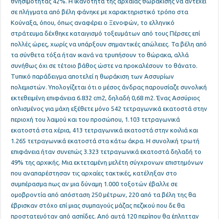
θνησιμότητας 42%. Η ικανότητα της αρχαίας θωράκισης να αντέχει
σε πλήγματα από βέλη φάνηκε με χαρακτηριστικό τρόπο στα
Κούναξα, όπου, όπως αναφέρει ο Ξενοφών, το ελληνικό
στράτευμα δέχθηκε καταιγισμό τοξευμάτων από τους Πέρσες επί
πολλές ώρες, χωρίς να υπάρξουν σημαντικές απώλειες. Τα βέλη από
τα σύνθετα τόξα ήταν ικανά να τρυπήσουν το θώρακα, αλλά
συνήθως όχι σε τέτοιο βάθος ώστε να προκαλέσουν το θάνατο.
Τυπικό παράδειγμα αποτελεί η θωράκιση των Ασσυρίων
πολεμιστών. Υπολογίζεται ότι ο μέσος άνδρας παρουσίαζε συνολική
εκτεθειμένη επιφάνεια 6.832 cm2, δηλαδή 0,68 m2. Ένας Ασσύριος
οπλισμένος για μάχη εξέθετε μόνο 542 τετραγωνικά εκατοστά στην
περιοχή του λαιμού και του προσώπου, 1.103 τετραγωνικά
εκατοστά στα χέρια, 413 τετραγωνικά εκατοστά στην κοιλιά και
1.265 τετραγωνικά εκατοστά στα κάτω άκρα. Η συνολική τρωτή
επιφάνεια ήταν συνεπώς 3.323 τετραγωνικά εκατοστά δηλαδή το
49% της αρχικής. Μια εκτεταμένη μελέτη σύγχρονων επιστημόνων
που αναπαρέστησαν τις αρχαίες τακτικές, κατέληξαν στο
συμπέρασμα πως αν μια δύναμη 1.000 τοξοτών έβαλλε σε
ομοβροντία από απόσταση 250 μέτρων, 220 από τα βέλη της θα
έβρισκαν στόχο επί μιας συμπαγούς μάζας πεζικού που δε θα
προστατευόταν από ασπίδες. Από αυτά 120 περίπου θα έπλητταν