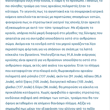
θανατηφόρα νύξη στην κοιλιά, ο λαιμό ή το πρόσωπο. Πιθανώς το
πιο σύνηθες τραύμα για τους αρχαίους πολεμιστές ήταν το
κάταγμα. Το γεγονός πως τα αιγυπτιακά και τα σουμεριακά ιατρικά
κείμενα ασχολούνται εκτενώς με περιπτώσεις σπασμένων οστών,
φανερώνει πως οι στρατιωτικοί γιατροί της εποχής ήταν αρκετά
εξοικειωμένοι με αυτό τον τύπο τραυμάτων. Με εξαίρεση το
κρανίο, υπάρχει πολύ μικρή διαφορά στο μέγεθος της δύναμης που
απαιτείται για να συντριβεί οποιοδήποτε οστό στο ανθρώπινο
σώμα. Ακόμα και τα χονδρά οστά του μηρού χρειάζονται λίγο
περισσότερη φόρτιση για να σπάσουν σε σχέση με τα λεπτά
κόκκαλα του βραχίονα. Υπολογίζεται πως 91,8 Joule ενέργειας
κρούσης είναι αρκετά για να θραύσουν οποιοδήποτε οστό στο
ανθρώπινο σώμα, εκτός από εκείνα του κρανίου. Έτσι το πλήγμα
που καταφερόταν στα πλευρά ενός θωρακισμένου αρχαίου
πολεμιστή από ρόπαλο (137 Joule), ακόντιο (91 Joule), πέλεκυ (95,6
Joule), απλό ξίφος (105 Joule), διατρητικό πέλεκυ (105 Joule),
gladius (137 Joule) ή δόρυ (96 Joule), θα μπορούσε να εύκολα να
προκαλέσει κατάγματα. Χωρίς αμφιβολία ο αρχαίος στρατιώτης
κινδύνευε σοβαρά από σπάσιμο των οστών, τραύμα που θα τον
άφηνε εκτεθειμένο σε επόμενο θανάσιμο πλήγμα. Αξίζει να
σημειωθεί πως μέχρι την εξαφάνιση του αλόγου από το πεδίο