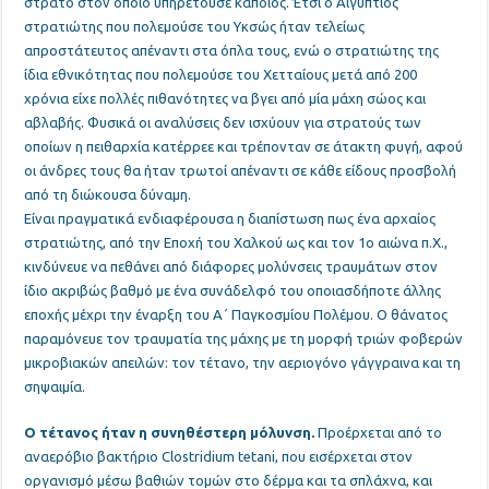
στρατό στον οποίο υπηρετούσε κάποιος. Έτσι ο Αιγύπτιος
στρατιώτης που πολεμούσε του Υκσώς ήταν τελείως
απροστάτευτος απέναντι στα όπλα τους, ενώ ο στρατιώτης της
ίδια εθνικότητας που πολεμούσε του Χετταίους μετά από 200
χρόνια είχε πολλές πιθανότητες να βγει από μία μάχη σώος και
αβλαβής. Φυσικά οι αναλύσεις δεν ισχύουν για στρατούς των
οποίων η πειθαρχία κατέρρεε και τρέπονταν σε άτακτη φυγή, αφού
οι άνδρες τους θα ήταν τρωτοί απέναντι σε κάθε είδους προσβολή
από τη διώκουσα δύναμη.
Είναι πραγματικά ενδιαφέρουσα η διαπίστωση πως ένα αρχαίος
στρατιώτης
, από την Εποχή του Χαλκού ως και τον 1ο αιώνα π.Χ.,
κινδύνευε να πεθάνει από διάφορες μολύνσεις τραυμάτων στον
ίδιο ακριβώς βαθμό με ένα συνάδελφό του οποιασδήποτε άλλης
εποχής μέχρι την έναρξη του Α΄ Παγκοσμίου Πολέμου. Ο θάνατος
παραμόνευε τον τραυματία της μάχης με τη μορφή τριών φοβερών
μικροβιακών απειλών: τον τέτανο, την αεριογόνο γάγγραινα και τη
σηψαιμία.
Ο τέτανος ήταν η συνηθέστερη μόλυνση.
Προέρχεται από το
αναερόβιο βακτήριο Clostridium tetani, που εισέρχεται στον
οργανισμό μέσω βαθιών τομών στο δέρμα και τα σπλάχνα, και