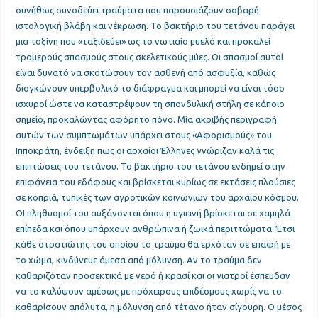
συνήθως συνοδεύει τραύματα που παρουσιάζουν σοβαρή
ιστολογική βλάβη και νέκρωση. Το βακτήριο του τετάνου παράγει
μια τοξίνη που «ταξιδεύει» ως το νωτιαίο μυελό και προκαλεί
τρομερούς σπασμούς στους σκελετικούς μύες. Οι σπασμοί αυτοί
είναι δυνατό να σκοτώσουν τον ασθενή από ασφυξία, καθώς
διογκώνουν υπερβολικό το διάφραγμα και μπορεί να είναι τόσο
ισχυροί ώστε να καταστρέψουν τη σπονδυλική στήλη σε κάποιο
σημείο, προκαλώντας αφόρητο πόνο. Μία ακριβής περιγραφή
αυτών των συμπτωμάτων υπάρχει στους «Αφορισμούς» του
Ιπποκράτη, ένδειξη πως οι αρχαίοι Έλληνες γνώριζαν καλά τις
επιπτώσεις του τετάνου. Το βακτήριο του τετάνου ενδημεί στην
επιφάνεια του εδάφους και βρίσκεται κυρίως σε εκτάσεις πλούσιες
σε κοπριά, τυπικές των αγροτικών κοινωνιών του αρχαίου κόσμου.
ΟΙ πληθυσμοί του αυξάνονται όπου η υγιεινή βρίσκεται σε χαμηλά
επίπεδα και όπου υπάρχουν ανθρώπινα ή ζωικά περιττώματα. Έτσι
κάθε στρατιώτης του οποίου το τραύμα θα ερχόταν σε επαφή με
το χώμα, κινδύνευε άμεσα από μόλυνση. Αν το τραύμα δεν
καθαριζόταν προσεκτικά με νερό ή κρασί και οι γιατροί έσπευδαν
να το καλύψουν αμέσως με πρόχειρους επιδέσμους χωρίς να το
καθαρίσουν απόλυτα, η μόλυνση από τέτανο ήταν σίγουρη. Ο μέσος