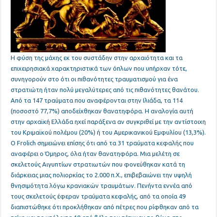
Η φύση της μάχης εκ του συστάδην στην αρχαιότητα και τα
επιχειρησιακά χαρακτηριστικά των όπλων που υπήρχαν τότε
,
συνηγορούν στο ότι οι πιθανότητες τραυματισμού για ένα
στρατιώτη ήταν πολύ μεγαλύτερες από τις πιθανότητες θανάτου.
Από τα 147 τραύματα που αναφέρονται στην Ιλιάδα, τα 114
(ποσοστό 77,7%) αποδείχθηκαν θανατηφόρα. Η αναλογία αυτή
στην αρχαϊκή Ελλάδα ηχεί παράξενα αν συγκριθεί με την αντίστοιχη
του Κριμαϊκού πολέμου (20%) ή του Αμερικανικού Εμφυλίου (13,3%).
Ο Frolich σημειώνει επίσης ότι από τα 31 τραύματα κεφαλής που
αναφέρει ο Όμηρος, όλα ήταν θανατηφόρα. Μια μελέτη σε
σκελετούς Αιγυπτίων στρατιωτών που φονεύθηκαν κατά τη
διάρκειας μιας πολιορκίας το 2.000 π.Χ., επιβεβαιώνει την υψηλή
θνησιμότητα λόγω κρανιακών τραυμάτων. Πενήντα εννέα από
τους σκελετούς έφεραν τραύματα κεφαλής, από τα οποία 49
διαπιστώθηκε ότι προκλήθηκαν από πέτρες που ρίφθηκαν από τα