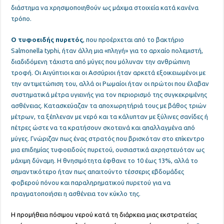
διάστημα να χρησιμοποιηθούν ως μάχιμα στοιχεία κατά κανένα
τρόπο.
Ο τυφοειδής πυρετός
, που προέρχεται από το βακτήριο
Salmonella typhi, ήταν άλλη μια «πληγή» για το αρχαίο πολεμιστή,
διαδιδόμενη τάχιστα από μύγες που μόλυναν την ανθρώπινη
τροφή. Οι Αιγύπτιοι και οι Ασσύριοι ήταν αρκετά εξοικειωμένοι με
την αντιμετώπιση του, αλλά οι Ρωμαίοι ήταν οι πρώτοι που έλαβαν
συστηματικά μέτρα υγιεινής για τον περιορισμό της συγκεκριμένης
ασθένειας. Κατασκεύαζαν τα αποχωρητήριά τους με βάθος τριών
μέτρων, τα ξέπλεναν με νερό και τα κάλυπταν με ξύλινες σανίδες ή
πέτρες ώστε να τα κρατήσουν σκοτεινά και απαλλαγμένα από
μύγες. Γνώριζαν πως ένας στρατός που βρισκόταν στο επίκεντρο
μια επιδημίας τυφοειδούς πυρετού, ουσιαστικά αχρηστευόταν ως
μάχιμη δύναμη. Η θνησιμότητα έφθανε το 10 έως 13%, αλλά το
σημαντικότερο ήταν πως απαιτούντο τέσσερις εβδομάδες
φοβερού πόνου και παραληρηματικού πυρετού για να
πραγματοποιήσει η ασθένεια τον κύκλο της.
Η προμήθεια πόσιμου νερού κατά τη διάρκεια μιας εκστρατείας