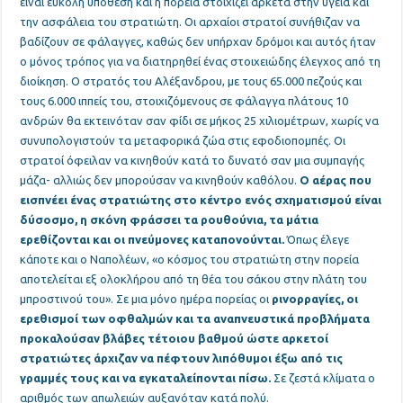
είναι εύκολη υπόθεση και η πορεία στοιχίζει αρκετά στην υγεία και
την ασφάλεια του στρατιώτη. Οι αρχαίοι στρατοί συνήθιζαν να
βαδίζουν σε φάλαγγες, καθώς δεν υπήρχαν δρόμοι και αυτός ήταν
ο μόνος τρόπος για να διατηρηθεί ένας στοιχειώδης έλεγχος από τη
διοίκηση. Ο στρατός του Αλέξανδρου, με τους 65.000 πεζούς και
τους 6.000 ιππείς του, στοιχιζόμενους σε φάλαγγα πλάτους 10
ανδρών θα εκτεινόταν σαν φίδι σε μήκος 25 χιλιομέτρων, χωρίς να
συνυπολογιστούν τα μεταφορικά ζώα στις εφοδιοπομπές. Οι
στρατοί όφειλαν να κινηθούν κατά το δυνατό σαν μια συμπαγής
μάζα- αλλιώς δεν μπορούσαν να κινηθούν καθόλου.
Ο αέρας που
εισπνέει ένας στρατιώτης στο κέντρο ενός σχηματισμού είναι
δύσοσμο, η σκόνη φράσσει τα ρουθούνια, τα μάτια
ερεθίζονται και οι πνεύμονες καταπονούνται.
Όπως έλεγε
κάποτε και ο Ναπολέων, «ο κόσμος του στρατιώτη στην πορεία
αποτελείται εξ ολοκλήρου από τη θέα του σάκου στην πλάτη του
μπροστινού του». Σε μια μόνο ημέρα πορείας οι
ρινορραγίες, οι
ερεθισμοί των οφθαλμών και τα αναπνευστικά προβλήματα
προκαλούσαν βλάβες τέτοιου βαθμού ώστε αρκετοί
στρατιώτες άρχιζαν να πέφτουν λιπόθυμοι έξω από τις
γραμμές τους και να εγκαταλείπονται πίσω.
Σε ζεστά κλίματα ο
αριθμός των απωλειών αυξανόταν κατά πολύ.