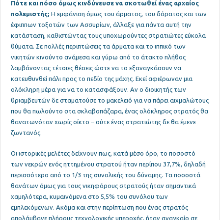
Πότε και πόσο όμως κινδύνευσε να σκοτωθεί ένας αρχαίος
πολεμιστής
;
Η εμφάνιση όμως του άρματος, του δόρατος και των
έφιππων τοξοτών των Ασσυρίων, άλλαξε για πάντα αυτή την
κατάσταση, καθιστώντας τους υποχωρούντες στρατιώτες εύκολα
θύματα. Σε πολλές περιπτώσεις τα άρματα και το ιππικό των
νικητών κινούντο ανάμεσα και γύρω από το άτακτο πλήθος
λαμβάνοντας τέτοιες θέσεις ώστε να το εξαναγκάσουν να
κατευθυνθεί πάλι προς το πεδίο της μάχης. Εκεί αφιέρωναν μια
ολόκληρη μέρα για να το κατασφάξουν. Αν ο διοικητής των
θριαμβευτών δε σταματούσε το μακελειό για να πάρει αιχμαλώτους
που θα πωλούντο στα σκλαβοπάζαρα, ένας ολόκληρος στρατός θα
θανατωνόταν χωρίς οίκτο – ούτε ένας στρατιώτης δε θα έμενε
ζωντανός.
Οι ιστορικές μελέτες δείχνουν πως
, κατά μέσο όρο, το ποσοστό
των νεκρών ενός ηττημένου στρατού ήταν περίπου 37,7%, δηλαδή
περισσότερο από το 1/3 της συνολικής του δύναμης. Τα ποσοστά
θανάτων όμως για τους νικηφόρους στρατούς ήταν σημαντικά
χαμηλότερα, κυμαινόμενα στο 5,5% του συνόλου των
εμπλεκόμενων. Ακόμα και στην περίπτωση που ένας στρατός
απολάμβανε πλήρους τεχνολογικής υπεροχής, ήταν αναγκαίο σε