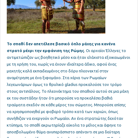
Το σπαθί δεν απετέλεσε βασικό όπλο μάχης για κανένα
στρατό μέχρι την εμφάνιση της Ρώμης
. Οι αρχαίοι Έλληνες το
αντιμετώπιζαν ως βοηθητικό μέσο και ήταν ελάχιστα εξοικειωμένοι
με τη χρήση του, χωρίς να έχουν ιδιαίτερα άδικο, αφού ένας
μαχητής καλά εκπαιδευμένος στο δόρυ πλεονεκτεί στην
αναμέτρηση με ένα ξιφομάχο. Στα χέρια των Ρωμαίων
λεγεωνάριων όμως το θρυλικό gladius προκαλούσε τον τρόμο
στους αντιπάλους. Το πλεονέκτημα του σπαθιού αυτού σε μια μάχη
εκ του συστάδην ήταν ότι μπορούσε να προκαλέσει βαθιά
τραύματα σχεδόν σε κάθε μέρος του σώματος. Μπορούσε επίσης
να χρησιμοποιηθεί με φοβερό τρόπο κατά των χεριών, όπως
συνήθιζαν να ενεργούν οι Ρωμαίοι. Αν ένα στρατιώτης δεχόταν
κτύπημα, το σπαθί ακρωτηρίαζε εύκολα το μέλος και άφηνε το
αποσβολωμένο θύμα ανυπεράσπιστο απέναντι σε μια δεύτερη