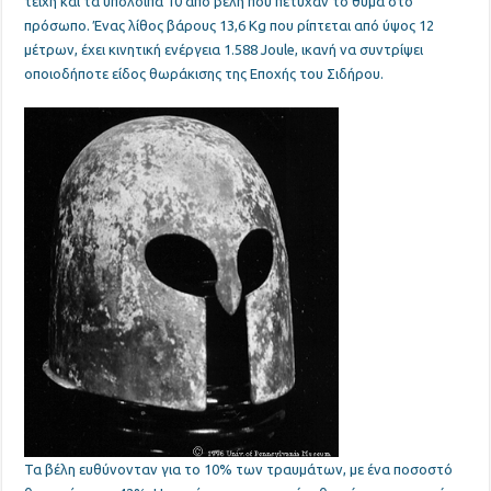
τείχη και τα υπόλοιπα 10 από βέλη που πέτυχαν το θύμα στο
πρόσωπο. Ένας λίθος βάρους 13,6 Kg που ρίπτεται από ύψος 12
μέτρων, έχει κινητική ενέργεια 1.588 Joule, ικανή να συντρίψει
οποιοδήποτε είδος θωράκισης της Εποχής του Σιδήρου.
Τα βέλη ευθύνονταν για το
10% των τραυμάτων, με ένα ποσοστό