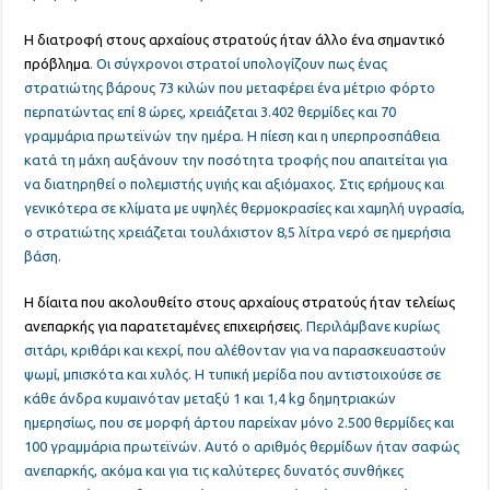
Η διατροφή στους αρχαίους στρατούς ήταν άλλο ένα σημαντικό
πρόβλημα
. Οι σύγχρονοι στρατοί υπολογίζουν πως ένας
στρατιώτης βάρους 73 κιλών που μεταφέρει ένα μέτριο φόρτο
περπατώντας επί 8 ώρες, χρειάζεται 3.402 θερμίδες και 70
γραμμάρια πρωτεϊνών την ημέρα. Η πίεση και η υπερπροσπάθεια
κατά τη μάχη αυξάνουν την ποσότητα τροφής που απαιτείται για
να διατηρηθεί ο πολεμιστής υγιής και αξιόμαχος. Στις ερήμους και
γενικότερα σε κλίματα με υψηλές θερμοκρασίες και χαμηλή υγρασία,
ο στρατιώτης χρειάζεται τουλάχιστον 8,5 λίτρα νερό σε ημερήσια
βάση.
Η δίαιτα που ακολουθείτο στους αρχαίους στρατούς ήταν τελείως
ανεπαρκής για παρατεταμένες επιχειρήσεις
. Περιλάμβανε κυρίως
σιτάρι, κριθάρι και κεχρί, που αλέθονταν για να παρασκευαστούν
ψωμί, μπισκότα και χυλός. Η τυπική μερίδα που αντιστοιχούσε σε
κάθε άνδρα κυμαινόταν μεταξύ 1 και 1,4 kg δημητριακών
ημερησίως, που σε μορφή άρτου παρείχαν μόνο 2.500 θερμίδες και
100 γραμμάρια πρωτεϊνών. Αυτό ο αριθμός θερμίδων ήταν σαφώς
ανεπαρκής, ακόμα και για τις καλύτερες δυνατός συνθήκες