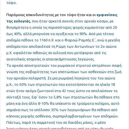
τύφο.
Παρόμοιας επικινδυνότητας με τον τύφο ήταν και οι
εμφανίσεις
της ευλογιάς
, που ήταν αρκετά συχνές στον αρχαίο κόσμο, με
θνησιμότητα η οποία τις περισσότερες φορές κυμαινόταν από 20
έως 40%, αλλά μπορούσε να αγγίξει και το 90%. Από μια τέτοια
επιδημία πέθανε το 1160 π.Χ. και ο Φαραώ Ραμσής Ε΄, ενώ η μεγάλη
επιδημία που αποδεκάτισε τη Ρώμη των Αντωνίνων το 2ο αιώνα
μ.Χ. οφειλόταν πιθανώς σε ευλογιά που μετέφεραν από τις
ανατολικές επαρχίες οι επανακάμπτουσες λεγεώνες.
Τα αρχεία αποστρατειών του ρωμαϊκού στρατού επιτρέπουν σαφή
γνώση της σοβαρότητας των επιπτώσεων των ασθενειών στη ζωή
του αρχαίου πολεμιστή
. Σε μια ρωμαϊκή λεγεώνα του 1ου αιώνα
μ.Χ., το 50% των στρατιωτών που κατατάσσονταν σε ηλικία 18
ετών ήταν ακόμα ζωντανοί στα 42 τους ώστε να απολαύσουν τη
σύνταξή τους. Εφ’ όσον το 5,8% των στρατιωτών θα πέθαινε στη
μάχη και ένα άλλο 8-10% θα υπέκυπτε σε τραύματα πολέμου, αυτό
σημαίνει πως το υπόλοιπο 35% των λεγεωνάριων θα πέθαινε από
κάποιας μορφής ασθένεια, συμπεριλαμβανομένων των επιδημιών.
Πάντως, παρά τη συμμετοχή του σε δεκάδες μάχες, ο μέσο
λεγεωνάριος ήταν γενικά μακροβιότερος από το μέσω Ρωμαίο