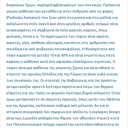
διαφόρων ζώων, συμπεριλαμβανομένων των ποντικών, Πρόκειται
για μια ασθένεια που μεταδίδεται στον άνθρωπο από τις ψείρες
(Pediculus humanus), που ζουν μέσα στα ρούχα και στα μαλλιά, και
εκδηλώνεται πολύ συχνά εκεί όπου μεγάλος αριθμός ατόμων είναι
αναγκασμένος να συμβιώνει σε πολύ μικρούς χώρους, όπως
φυλακές, πλοία κ.α. Τα συμπτώματα του τύφου είναι υψηλός
πυρετός, ρίγη, αίσθηση αδυναμίας και πόνος στις αρθρώσεις που
συνοδεύεται από φοβερούς πονοκεφάλους. Η θνησιμότητα από
τύφο κυμαινόταν μεταξύ 10 και 40% και είναι γνωστό πως κατά
καιρούς η ασθένεια αυτή έχει αφανίσει ολόκληρους στρατούς: Ο
τύφος είναι μια ασθένεια της εύκρατης ζώνης και είναι πιθανό οι
στρατοί της αρχαίας Ελλάδας και της Ρώμης να είχαν καλή γνώση
των συνεπειών της. Οι στρατιές της Βαβυλώνας και της Αιγύπτου
αντιμετώπιζαν αρκετά λιγότερα περιστατικά λόγω του θερμού
κλίματος και της τάσης να φορούν λιγότερο βαριά ενδύματα. Όταν
όμως μετακινούντο σε εύκρατες περιοχές, όπως αυτές του Λιβάνου
και της Αρμενίας, κινδύνευαν σοβαρά από μόλυνση. Αν και οι
ιστορικοί συγγραφείς δεν συμφωνούν απόλυτα, η κυρίαρχη άποψη
είναι πως η μεγάλη επιδημία που θέρισε τον αθηναϊκό στρατό κατά
τον Πελοποννησιακό πόλεμε οφειλόταν κατά πάσα πιθανότητα σε