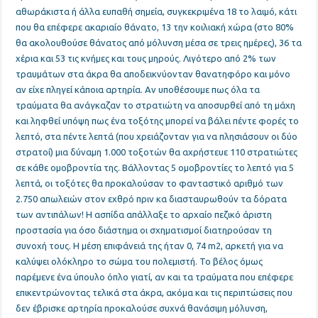
αθωράκιστα ή άλλα ευπαθή σημεία, συγκεκριμένα 18 το λαιμό, κάτι
που θα επέφερε ακαριαίο θάνατο, 13 την κοιλιακή χώρα (στο 80%
θα ακολουθούσε θάνατος από μόλυνση μέσα σε τρεις ημέρες), 36 τα
χέρια και 53 τις κνήμες και τους μηρούς. Λιγότερο από 2% των
τραυμάτων στα άκρα θα αποδεικνύονταν θανατηφόρο και μόνο
αν είχε πληγεί κάποια αρτηρία. Αν υποθέσουμε πως όλα τα
τραύματα θα ανάγκαζαν το στρατιώτη να αποσυρθεί από τη μάχη
και ληφθεί υπόψη πως ένα τοξότης μπορεί να βάλει πέντε φορές το
λεπτό, στα πέντε λεπτά (που χρειάζονταν για να πλησιάσουν οι δύο
στρατοί) μια δύναμη 1.000 τοξοτών θα αχρήστευε 110 στρατιώτες
σε κάθε ομοβροντία της. Βάλλοντας 5 ομοβροντίες το λεπτό για 5
λεπτά, οι τοξότες θα προκαλούσαν το φανταστικό αριθμό των
2.750 απωλειών στον εχθρό πριν κα διασταυρωθούν τα δόρατα
των αντιπάλων! Η ασπίδα απάλλαξε το αρχαίο πεζικό άριστη
προστασία για όσο διάστημα οι σχηματισμοί διατηρούσαν τη
συνοχή τους. Η μέση επιφάνειά της ήταν 0, 74 m2, αρκετή για να
καλύψει ολόκληρο το σώμα του πολεμιστή. Το βέλος όμως
παρέμενε ένα ύπουλο όπλο γιατί, αν και τα τραύματα που επέφερε
επικεντρώνοντας τελικά στα άκρα, ακόμα και τις περιπτώσεις που
δεν έβρισκε αρτηρία προκαλούσε συχνά θανάσιμη μόλυνση,