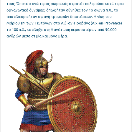
τους. Όποτε ο ανώτερος ρωμαϊκός στρατός πολεμούσε κατώτερες
οργανωτικά δυνάμεις, όπως ήταν σύνηθες τον 1ο αιώνα π.Χ., το
αποτέλεσμα ήταν σφαγή τρομερών διαστάσεων. Η νίκη του
Μάριου επί των Τευτόνων στο Αιξ-αν-Προβάνς (Aix-en-Provence)
το 100 π.Χ., κατέληξε στη θανάτωση περισσοτέρων από 90.000
ανδρών μέσα σε μία και μόνο μέρα.