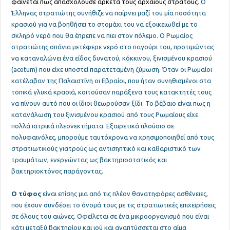
φαίνεται πως απασχολούσε αρκετά τους αρχαίους στρατούς
. Ο
Έλληνας στρατιώτης συνήθιζε να παίρνει μαζί του μία ποσότητα
κρασιού για να βοηθήσει το στομάχι του να εξοικειωθεί με το
σκληρό νερό που θα έπρεπε να πιει στον πόλεμο. Ο Ρωμαίος
στρατιώτης σπάνια μετέφερε νερό στο παγούρι του, προτιμώντας
να καταναλώνει ένα είδος δυνατού, κόκκινου, ξινισμένου κρασιού
(acetum) που είχε υποστεί παρατεταμένη ζύμωση. Όταν οι Ρωμαίοι
κατέλαβαν της Παλαιστίνη οι Εβραίοι, που ήταν συνηθισμένοι στα
τοπικά γλυκά κρασιά, κοιτούσαν παράξενα τους κατακτητές τους
να πίνουν αυτό που οι ίδιοι θεωρούσαν ξίδι. Το βέβαιο είναι πως η
κατανάλωση του ξινισμένου κρασιού από τους Ρωμαίους είχε
πολλά ιατρικά πλεονεκτήματα. Εξαιρετικά πλούσιο σε
πολυφαινόλες, μπορούμε ταυτόχρονα να χρησιμοποιηθεί από τους
στρατιωτικούς γιατρούς ως αντισηπτικό και καθαριστικό των
τραυμάτων, ενεργώντας ως βακτηριοστατικός και
βακτηριοκτόνος παράγοντας.
Ο τύφος
είναι επίσης μια από τις πλέον θανατηφόρες ασθένειες,
που έχουν συνδέσει το όνομά τους με τις στρατιωτικές επιχειρήσεις
σε όλους του αιώνες. Οφείλεται σε ένα μικροοργανισμό που είναι
κάτι μεταξύ βακτηρίου και ιού και αναπτύσσεται στο αίμα