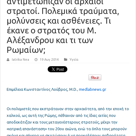
αντιμετώπιζαν οι αρχαίοι
στρατοί. Πολεμικά τραύματα,
μολύνσεις και ασθένειες. Τι
έκανε ο στρατός του Μ.
Αλέξανδρου και τι των
Ρωμαίων;
Iatrika Nea
19 Αυγ 2014
Υγεία
Επιμέλεια Κωνσταντίνος Λούβρος, M.D.,
medlabnews.gr
Οι πολεμιστές που εκστράτευαν στην αρχαιότητα, από την εποχή το
χαλκού, ως αυτή της Ρώμης, πέθαιναν από τις ίδιες αιτίες που
αποδεκάτιζαν και τους μεταγενέστερους στρατούς, μέχρι την
«ιατρική επανάσταση» του 20ου αιώνα, ενώ τα όπλα τους μπορούν
ακόμα και σήμερα να σκοτώσουν ή να προκαλέσουν σοβαρότατα