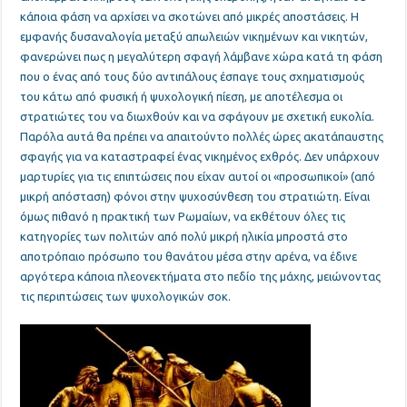
κάποια φάση να αρχίσει να σκοτώνει από μικρές αποστάσεις. Η
εμφανής δυσαναλογία μεταξύ απωλειών νικημένων και νικητών,
φανερώνει πως η μεγαλύτερη σφαγή λάμβανε χώρα κατά τη φάση
που ο ένας από τους δύο αντιπάλους έσπαγε τους σχηματισμούς
του κάτω από φυσική ή ψυχολογική πίεση, με αποτέλεσμα οι
στρατιώτες του να διωχθούν και να σφάγουν με σχετική ευκολία.
Παρόλα αυτά θα πρέπει να απαιτούντο πολλές ώρες ακατάπαυστης
σφαγής για να καταστραφεί ένας νικημένος εχθρός. Δεν υπάρχουν
μαρτυρίες για τις επιπτώσεις που είχαν αυτοί οι «προσωπικοί» (από
μικρή απόσταση) φόνοι στην ψυχοσύνθεση του στρατιώτη. Είναι
όμως πιθανό η πρακτική των Ρωμαίων, να εκθέτουν όλες τις
κατηγορίες των πολιτών από πολύ μικρή ηλικία μπροστά στο
αποτρόπαιο πρόσωπο του θανάτου μέσα στην αρένα, να έδινε
αργότερα κάποια πλεονεκτήματα στο πεδίο της μάχης, μειώνοντας
τις περιπτώσεις των ψυχολογικών σοκ.