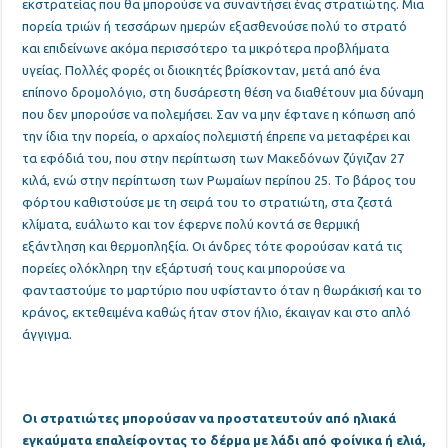
εκστρατείας που θα μπορούσε να συναντήσει ένας στρατιώτης. Μια
πορεία τριών ή τεσσάρων ημερών εξασθενούσε πολύ το στρατό
και επιδείνωνε ακόμα περισσότερο τα μικρότερα προβλήματα
υγείας. Πολλές φορές οι διοικητές βρίσκονταν, μετά από ένα
επίπονο δρομολόγιο, στη δυσάρεστη θέση να διαθέτουν μια δύναμη
που δεν μπορούσε να πολεμήσει. Σαν να μην έφτανε η κόπωση από
την ίδια την πορεία, ο αρχαίος πολεμιστή έπρεπε να μεταφέρει και
τα εφόδιά του, που στην περίπτωση των Μακεδόνων ζύγιζαν 27
κιλά, ενώ στην περίπτωση των Ρωμαίων περίπου 25. Το βάρος του
φόρτου καθιστούσε με τη σειρά του το στρατιώτη, στα ζεστά
κλίματα, ευάλωτο και τον έφερνε πολύ κοντά σε θερμική
εξάντληση και θερμοπληξία. Οι άνδρες τότε φορούσαν κατά τις
πορείες ολόκληρη την εξάρτυσή τους και μπορούσε να
φανταστούμε το μαρτύριο που υφίσταντο όταν η θωράκισή και το
κράνος, εκτεθειμένα καθώς ήταν στον ήλιο, έκαιγαν και στο απλό
άγγιγμα.
Οι στρατιώτες μπορούσαν να προστατευτούν από ηλιακά
εγκαύματα επαλείφοντας το δέρμα με λάδι από φοίνικα ή ελιά,