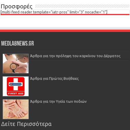
Προσφορές
[multi-feed-reader template="iatr-pros" limit="3" nocache="1"]
Medlabnews.gr
Άρθρα για την πρόληψη του καρκίνου του Δέρματος
Άρθρα για Πρώτες Βοήθειες
Άρθρα για την Υγεία των ποδιών
Δείτε Περισσότερα